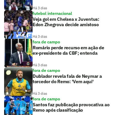
Há 3 dias
futebol internacional
Veja gol em Chelsea x Juventus:
Edon Zhegrova decide amistoso
Há 3 dias
fora de campo
Romário perde recurso em ação de
ex-presidente da CBF; entenda
Há 3 dias
fora de campo
Dublador revela fala de Neymar a
torcedor do Remo: 'Vem aqui'
Há 3 dias
fora de campo
Santos faz publicação provocativa ao
Remo após classificação