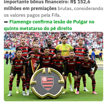
importante bônus financeiro: R$ 152,6
milhões em premiações
brutas, considerando
os valores pagos pela Fifa.
➡️
Flamengo confirma lesão de Pulgar no
quinto metatarso do pé direito