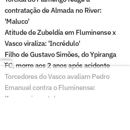
contratação de Almada no River:
'Maluco'
Atitude de Zubeldía em Fluminense x
Vasco viraliza: 'Incrédulo'
Filho de Gustavo Simões, do Ypiranga
FC, morre aos 2 anos após acidente
Torcedores do Vasco avaliam Pedro
Emanuel contra o Fluminense:
'Impressionante'
Esposa de Andrés Gómez, do Vasco,
desabafa após classificação sobre o