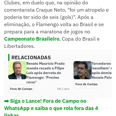
Clubes, em duelo que, na opinião do
comentarista Craque Neto, "foi um atropelo e
poderia ter sido de seis (gols)". Após a
eliminação, o Flamengo volta ao Brasil e se
prepara para a maratona de jogos no
Campeonato Brasileiro
, Copa do Brasil e
Libertadores.
RELACIONADAS
Renato Maurício Prado
Torcedores do
manda recado a Filipe
‘escolhem’ no
Luís após derrota do
após demissã
Flamengo: ‘Precisa
Renato Paiva
rever’
Fora de Campo
Fora de Campo
Há 1 ano
➡️ Siga o Lance! Fora de Campo no
WhatsApp e saiba o que rola fora das 4
linhas