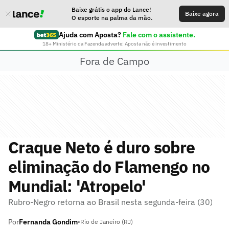
Baixe grátis o app do Lance!
Baixe agora
O esporte na palma da mão.
Ajuda com Aposta?
Fale com o assistente.
18+ Ministério da Fazenda adverte: Aposta não é investimento
Fora de Campo
Craque Neto é duro sobre
eliminação do Flamengo no
Mundial: 'Atropelo'
Rubro-Negro retorna ao Brasil nesta segunda-feira (30)
Por
Fernanda Gondim
•
Rio de Janeiro (RJ)