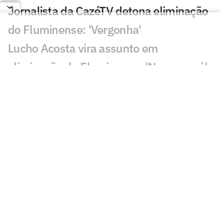
Jornalista da CazéTV detona eliminação
do Fluminense: 'Vergonha'
Lucho Acosta vira assunto em
eliminação do Fluminense: 'Nunca será'
Torcida do Flamengo reage a
contratação de Almada no River:
'Maluco'
Atitude de Zubeldía em Fluminense x
Vasco viraliza: 'Incrédulo'
Filho de Gustavo Simões, do Ypiranga
FC, morre aos 2 anos após acidente
Torcedores do Vasco avaliam Pedro