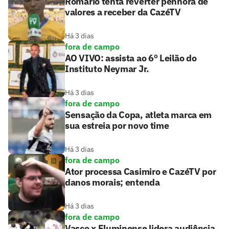
Romário tenta reverter penhora de
valores a receber da CazéTV
Há 3 dias
fora de campo
AO VIVO: assista ao 6º Leilão do
Instituto Neymar Jr.
Há 3 dias
fora de campo
Sensação da Copa, atleta marca em
sua estreia por novo time
Há 3 dias
fora de campo
Ator processa Casimiro e CazéTV por
danos morais; entenda
Há 3 dias
fora de campo
Vasco x Fluminense lidera audiência