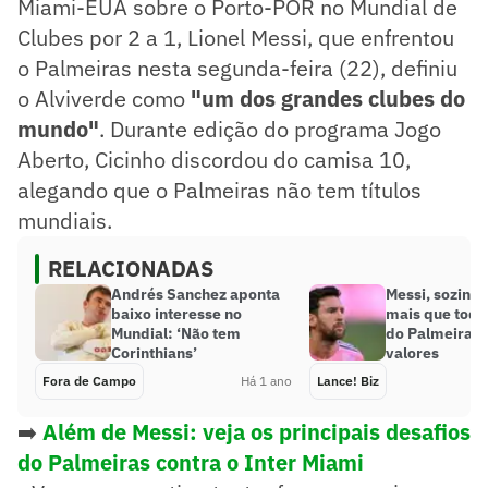
Miami-EUA sobre o Porto-POR no Mundial de
Clubes por 2 a 1, Lionel Messi, que enfrentou
o Palmeiras nesta segunda-feira (22), definiu
o Alviverde como
"um dos grandes clubes do
mundo"
. Durante edição do programa Jogo
Aberto, Cicinho discordou do camisa 10,
alegando que o Palmeiras não tem títulos
mundiais.
RELACIONADAS
Andrés Sanchez aponta
Messi, sozinho
baixo interesse no
mais que todo
Mundial: ‘Não tem
do Palmeiras?
Corinthians’
valores
Fora de Campo
Há 1 ano
Lance! Biz
➡️
Além de Messi: veja os principais desafios
do Palmeiras contra o Inter Miami