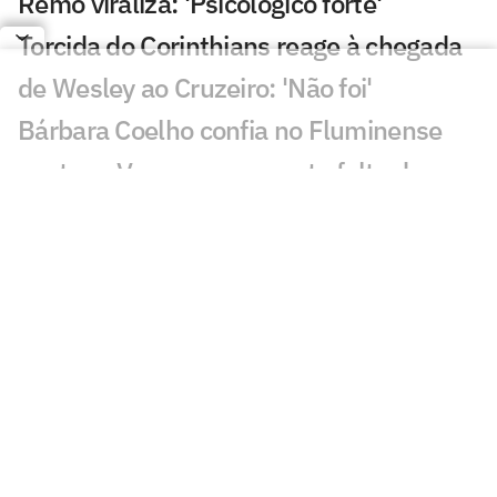
Remo viraliza: 'Psicológico forte'
Torcida do Corinthians reage à chegada
de Wesley ao Cruzeiro: 'Não foi'
Bárbara Coelho confia no Fluminense
contra o Vasco, mas aponta falta de
coragem
'Vagabundeando': Neymar provoca
presidente do Remo nas redes
Golaço de Deossa contra o Arsenal
choca torcida do Vasco; veja
Arsenal ou Real? Atitude de Vini Jr agita
torcedores: 'Vem aí'