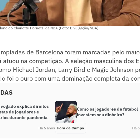
 dono do Charlotte Hornets, da NBA (Foto: Divulgação/NBA)
impíadas de Barcelona foram marcadas pelo maio
á atuou na competição. A seleção masculina dos 
omo Michael Jordan, Larry Bird e Magic Johnson p
tado foi o ouro com uma dominação completa da co
ADAS
dvogado explica direitos
Como os jogadores de futebol
stas de jogadores e
investem seu dinheiro?
ários durante pandemia
Há 6 anos
Fora de Campo
Há 6