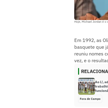
Hoje, Michael Jordan é o
Em 1992, as Ol
basquete que j
reuniu nomes c
vez, e o resul
RELACION
Ao L!, a
trabalhi
funcion
Fora de Campo