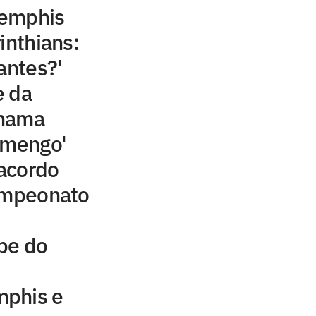
Memphis
inthians:
antes?'
e da
chama
amengo'
acordo
campeonato
be do
mphis e