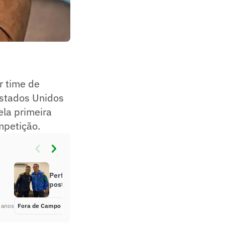
r time de
Estados Unidos
ela primeira
mpetição.
Perfil de Neymar no Twitter curte
postagem contra Bolsonaro
 anos
Fora de Campo
Há 6 anos