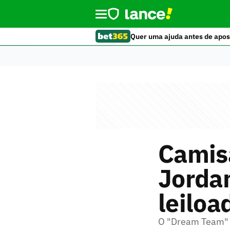
Quer uma ajuda antes de apos
Camis
Jorda
leiloa
O "Dream Team" m