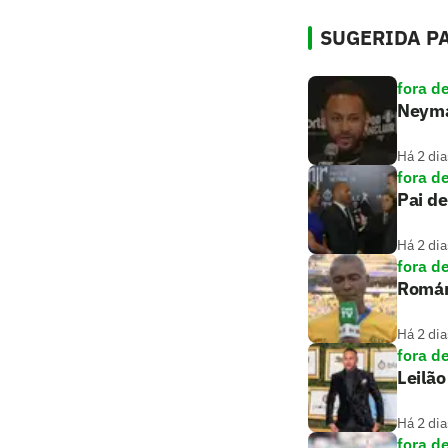
SUGERIDA PA
fora d
Neymar
Há 2 dia
fora d
Pai de
Há 2 dia
fora d
Romári
Há 2 dia
fora d
Leilão
Há 2 dia
fora d