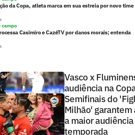
ão da Copa, atleta marca em sua estreia por novo time
s
e campo
processa Casimiro e CazéTV por danos morais; entenda
s
Vasco x Fluminens
audiência na Copa
Semifinais do 'Fig
Milhão' garantem 
a maior audiência
temporada