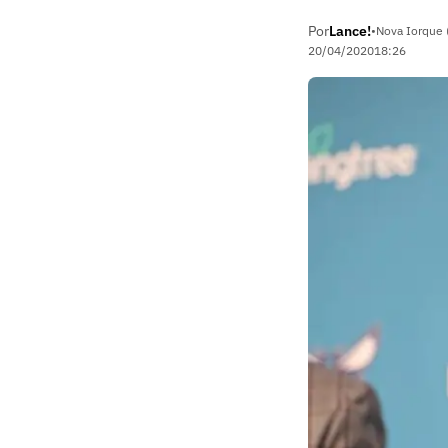
Por
Lance!
•
Nova Iorque 
20/04/2020
18:26