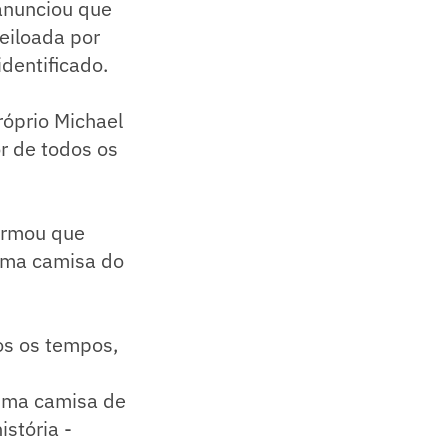
anunciou que
eiloada por
dentificado.
próprio Michael
r de todos os
firmou que
uma camisa do
dos os tempos,
.
 uma camisa de
stória -