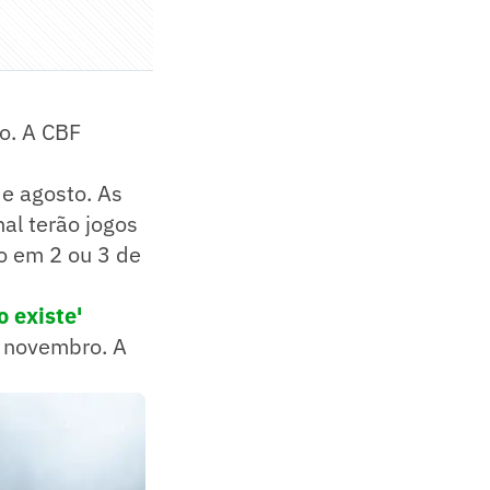
io. A CBF
de agosto. As
nal terão jogos
o em 2 ou 3 de
o existe'
e novembro. A