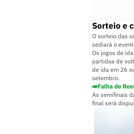
Sorteio e 
O sorteio das o
sediará o event
Os jogos de ida
partidas de vol
de ida em 26 ou
setembro.
➡️Falha de Ros
As semifinais 
final será disp