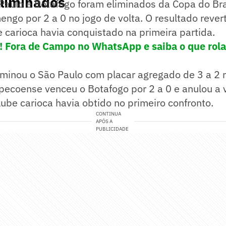
eliminados
aulo e Botafogo foram eliminados da Copa do Bras
engo por 2 a 0 no jogo de volta. O resultado revert
e carioca havia conquistado na primeira partida.
e! Fora de Campo no WhatsApp e saiba o que rola
iminou o São Paulo com placar agregado de 3 a 2 
apecoense venceu o Botafogo por 2 a 0 e anulou a
ube carioca havia obtido no primeiro confronto.
CONTINUA
APÓS A
PUBLICIDADE