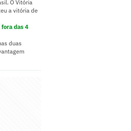
il. O Vitória
eu a vitória de
 fora das 4
nas duas
 vantagem