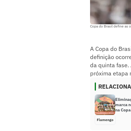
Copa do Brasil define as o
A Copa do Brasi
definição ocorr
da quinta fase.
próxima etapa 
RELACION
Eliminaç
marca n
na Copa 
Flamengo