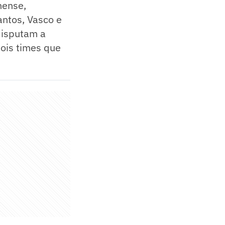
nense,
antos, Vasco e
 disputam a
dois times que