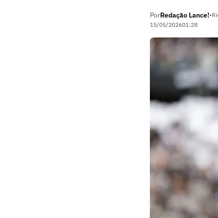
Por
Redação Lance!
•
Ri
15/05/2026
01:28