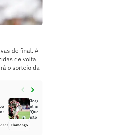
vas de final. A
tidas de volta
rá o sorteio da
Jorginho lamenta atuação e
pa
eliminação do Flamengo:
a:
‘Queríamos buscar o título, mas
não foi possível’
meses
Flamengo
Há 2 meses