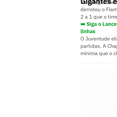
Gigantes 
Flamengo, São P
derrotou o Flam
2 a 1 que o tim
➡️ Siga o Lanc
linhas
O Juventude el
partidas. A Ch
mínima que o cl