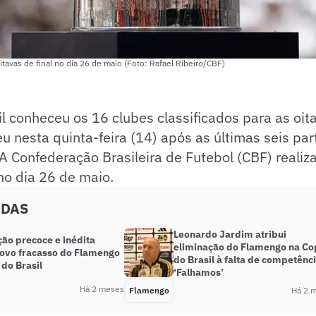
itavas de final no dia 26 de maio (Foto: Rafael Ribeiro/CBF)
l conheceu os 16 clubes classificados para as oita
eu nesta quinta-feira (14) após as últimas seis par
 A Confederação Brasileira de Futebol (CBF) realiza
no dia 26 de maio.
ADAS
Leonardo Jardim atribui
ão precoce e inédita
eliminação do Flamengo na Co
ovo fracasso do Flamengo
do Brasil à falta de competênci
do Brasil
‘Falhamos’
Há 2 meses
Flamengo
Há 2 