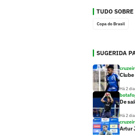
TUDO SOBRE
Copa do Brasil
SUGERIDA PA
cruzei
Clube 
Há 2 dia
botafo
De saí
Há 2 dia
cruzei
Artur 