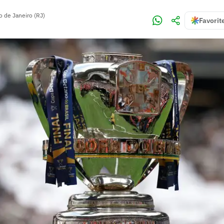
o de Janeiro (RJ)
Favorit