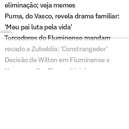
eliminação; veja memes
Puma, do Vasco, revela drama familiar:
'Meu pai luta pela vida'
Torcedores do Fluminense mandam
recado a Zubeldía: 'Constrangedor'
Decisão de Wilton em Fluminense x
Vasco revolta: 'Sem critério'
Decisão da arbitragem em Fortaleza x
Palmeiras choca: 'Claríssimo'
Torcedores enxergam falha de Fábio em
gol do Vasco: 'Feia'
Golaço de Brenner em Fluminense x