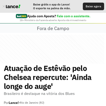
Baixe grátis o app do Lance!
Baixe agora
O esporte na palma da mão.
Ajuda com Aposta?
Fale com o assistente.
18+ Ministério da Fazenda adverte: Aposta não é investimento
Fora de Campo
Atuação de Estêvão pelo
Chelsea repercute: 'Ainda
longe do auge'
Brasileiro é destaque na vitória dos Blues
Por
Lance!
•
Rio de Janeiro (RJ)