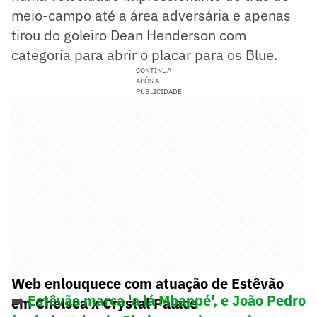
meio-campo até a área adversária e apenas
tirou do goleiro Dean Henderson com
categoria para abrir o placar para os Blue.
CONTINUA
APÓS A
PUBLICIDADE
Web enlouquece com atuação de Estêvão
➡️
Estêvão marca 'a lá Mbappé', e João Pedro
em Chelsea x Crystal Palace