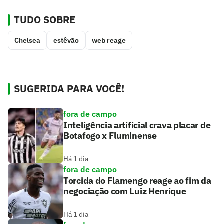
TUDO SOBRE
Chelsea
estêvão
web reage
SUGERIDA PARA VOCÊ!
fora de campo
Inteligência artificial crava placar de
Botafogo x Fluminense
Há 1 dia
fora de campo
Torcida do Flamengo reage ao fim da
negociação com Luiz Henrique
Há 1 dia