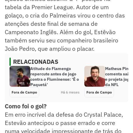
tabela da Premier League. Autor de um
golaço, o cria do Palmeiras virou o centro das
atenções deste final de semana de
Campeonato Inglês. Além do gol, Estêvão
também serviu seu companheiro brasileiro
João Pedro, que ampliou o placar.
RELACIONADAS
Atitude do Flamengo
Matheus Pinhe
repercute antes de jogo
comenta saíd
contra o Fluminense: ‘É o
e projeta jogo
Paquetá’
da NFL
Fora de Campo
Há 6 meses
Fora de Campo
Como foi o gol?
Em erro incrível da defesa do Crystal Palace,
Estevão antecipou o passe errado e corre
numa velocidade impressionante de trás do