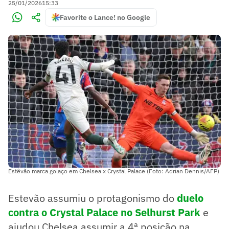
25/01/2026
15:33
Favorite o Lance! no Google
Estêvão marca golaço em Chelsea x Crystal Palace (Foto: Adrian Dennis/AFP)
Estevão assumiu o protagonismo do
duelo
contra o Crystal Palace no Selhurst Park
e
ajudou Chelsea assumir a 4ª posição na