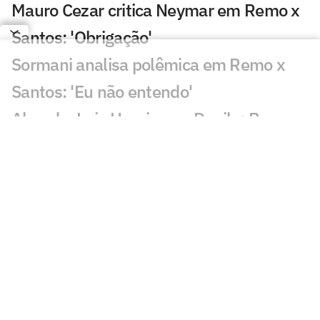
Mauro Cezar critica Neymar em Remo x
Santos: 'Obrigação'
Sormani analisa polêmica em Remo x
Santos: 'Eu não entendo'
Almada, Luiz Henrique e Danilo: Braune
é sincero sobre negociações
Patrocinador do Corinthians negocia
transmissão de torneio
Goiás comete gafe nas redes sociais em
post para ídolo
Europeus reagem a Estevão em Chelsea
x Juventus: 'Precisa'