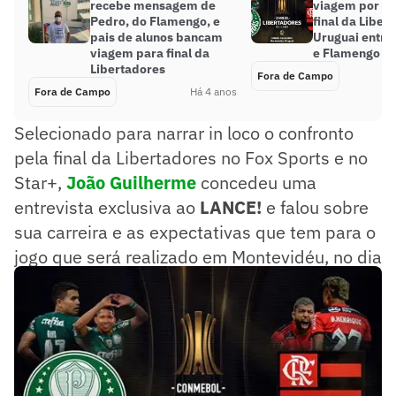
recebe mensagem de
viagem por R$
Pedro, do Flamengo, e
final da Liber
pais de alunos bancam
Uruguai entre
viagem para final da
e Flamengo
Libertadores
Fora de Campo
Fora de Campo
Há 4 anos
Selecionado para narrar in loco o confronto
pela final da Libertadores no Fox Sports e no
Star+,
João Guilherme
concedeu uma
entrevista exclusiva ao
LANCE!
e falou sobre
sua carreira e as expectativas que tem para o
jogo que será realizado em Montevidéu, no dia
27 de novembro.
Confira! abaixo!