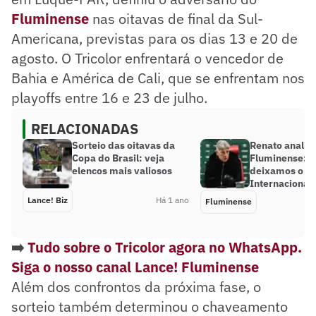
Fluminense
nas oitavas de final da Sul-
Americana, previstas para os dias 13 e 20 de
agosto. O Tricolor enfrentará o vencedor de
Bahia e América de Cali, que se enfrentam nos
playoffs entre 16 e 23 de julho.
RELACIONADAS
Sorteio das oitavas da
Renato analisa
Copa do Brasil: veja
Fluminense: ‘
elencos mais valiosos
deixamos o
Internacional 
Lance! Biz
Há 1 ano
Fluminense
➡️
Tudo sobre o Tricolor agora no WhatsApp.
Siga o nosso canal Lance! Fluminense
Além dos confrontos da próxima fase, o
sorteio também determinou o chaveamento