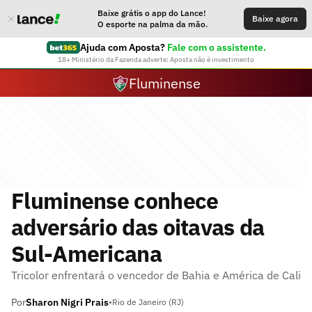
Baixe grátis o app do Lance!
Baixe agora
O esporte na palma da mão.
Ajuda com Aposta?
Fale com o assistente.
18+ Ministério da Fazenda adverte: Aposta não é investimento
Fluminense
Fluminense conhece
adversário das oitavas da
Sul-Americana
Tricolor enfrentará o vencedor de Bahia e América de Cali
Por
Sharon Nigri Prais
•
Rio de Janeiro (RJ)