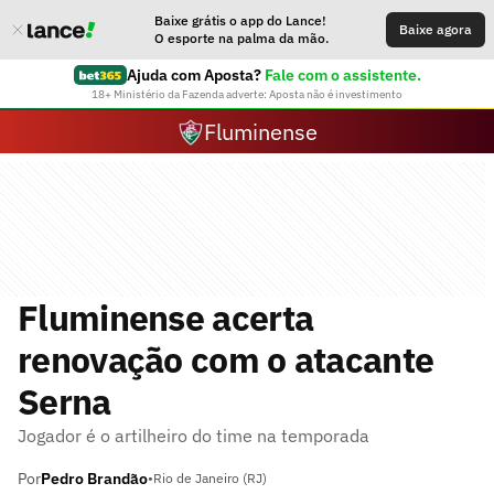
Baixe grátis o app do Lance!
Baixe agora
O esporte na palma da mão.
Ajuda com Aposta?
Fale com o assistente.
18+ Ministério da Fazenda adverte: Aposta não é investimento
Fluminense
Fluminense acerta
renovação com o atacante
Serna
Jogador é o artilheiro do time na temporada
Por
Pedro Brandão
•
Rio de Janeiro (RJ)