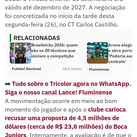
válido até dezembro de 2027. A negociação
foi concretizada no início da tarde desta
segunda-feira (26), no CT Carlos Castilho.
RELACIONADAS
Brasileirão 2026: quem
Arana elogia 
são os 20 técnicos que
e abre portas 
iniciam a competição
‘Poderia assi
contrato’
Futebol Nacional
Há 6 meses
Fluminense
➡️
Tudo sobre o Tricolor agora no WhatsApp.
Siga o nosso canal Lance! Fluminense
A movimentação ocorre em meio ao bom
momento do jogador e após o
clube carioca
recusar uma proposta de 4,5 milhões de
dólares (cerca de R$ 23,8 milhões) do Boca
Juniors
. Internamente, a avaliação é de que o