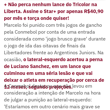
+ Não perca nenhum lance do Tricolor na
Liberta. Assine o Star+ por apenas R$40,90
por mês e torça onde quiser!
Marcelo foi punido com três jogos de gancho
pela Conmebol por conta de uma entrada
considerada como 'jogo brusco grave' durante
o jogo de ida das oitavas de finais da
Libertadores frente ao Argentinos Juniors. Na
ocasião,
o lateral-esquerdo acertou a perna
de Luciano Sanchez, em um lance que
culminou em uma séria lesão e que vai
deixar o atleta em recuperação por cerca de
A Conmebol destacou que não levou em
12 meses, segundo projeções.
consideração a intenção de Marcelo na hora
de julgar a punição ao lateral-esquerdo:
'Estaríamos em outro cenário mais grave se