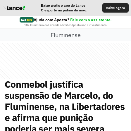
Baixe grátis o app do Lance!
Baixe agora
O esporte na palma da mão.
Ajuda com Aposta?
Fale com o assistente.
18+ Ministério da Fazenda adverte: Aposta não é investimento
Fluminense
Conmebol justifica
suspensão de Marcelo, do
Fluminense, na Libertadores
e afirma que punição
poderia ser mais severa