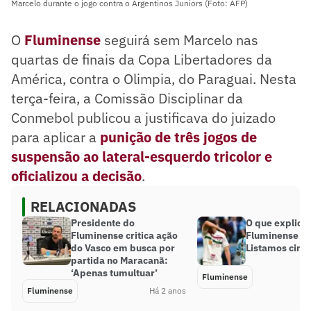
Marcelo durante o jogo contra o Argentinos Juniors (Foto: AFP)
O
Fluminense
seguirá sem Marcelo nas
quartas de finais da Copa Libertadores da
América, contra o Olimpia, do Paraguai. Nesta
terça-feira, a Comissão Disciplinar da
Conmebol publicou a justificava do juizado
para aplicar a
punição de três jogos de
suspensão ao lateral-esquerdo tricolor e
oficializou a decisão
.
RELACIONADAS
Presidente do
O que explica
Fluminense critica ação
Fluminense fo
do Vasco em busca por
Listamos cinc
partida no Maracanã:
‘Apenas tumultuar’
Fluminense
Fluminense
Há 2 anos