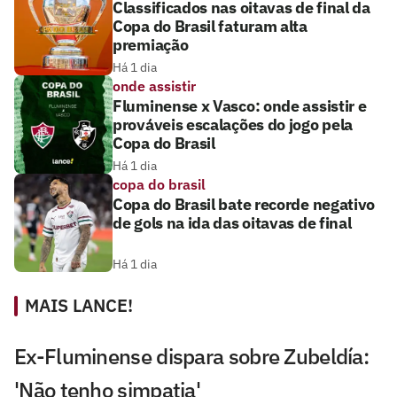
Classificados nas oitavas de final da
Copa do Brasil faturam alta
premiação
Há 1 dia
onde assistir
Fluminense x Vasco: onde assistir e
prováveis escalações do jogo pela
Copa do Brasil
Há 1 dia
copa do brasil
Copa do Brasil bate recorde negativo
de gols na ida das oitavas de final
Há 1 dia
MAIS LANCE!
Ex-Fluminense dispara sobre Zubeldía:
'Não tenho simpatia'