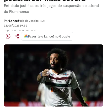
Entidade justifica os três jogos de suspensão do lateral
do Fluminense
Por
Lance!
•
Rio de Janeiro (RJ)
15/08/2023
19:52
Supervisionado
por
Lance!
Favorite o Lance! no Google