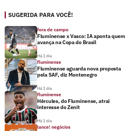
SUGERIDA PARA VOCÊ!
fora de campo
Fluminense x Vasco: IA aponta quem
avança na Copa do Brasil
Há 1 dia
fluminense
Fluminense aguarda nova proposta
pela SAF, diz Montenegro
Há 1 dia
fluminense
Hércules, do Fluminense, atrai
interesse do Zenit
Há 1 dia
lance! negócios