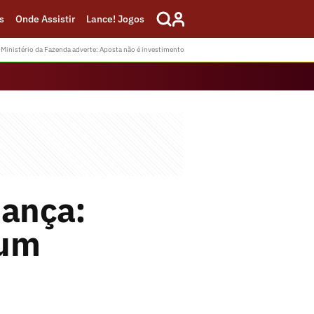
s
Onde Assistir
Lance! Jogos
Ministério da Fazenda adverte: Aposta não é investimento
iança:
 um