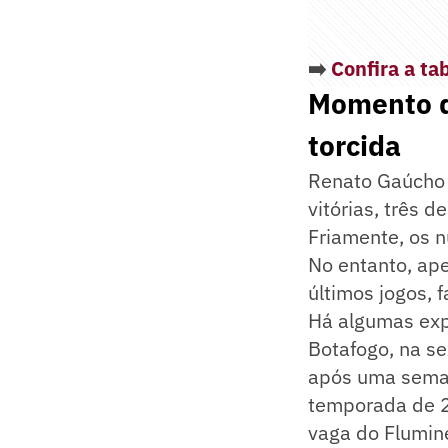
➡️
Confira a ta
Momento d
torcida
Renato Gaúcho 
vitórias, três 
Friamente, os n
No entanto, ape
últimos jogos, 
Há algumas expl
Botafogo, na se
após uma semana
temporada de 2
vaga do Flumin