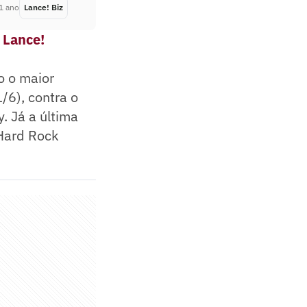
1 ano
Lance! Biz
Há 1 ano
 Lance!
o o maior
/6), contra o
. Já a última
 Hard Rock