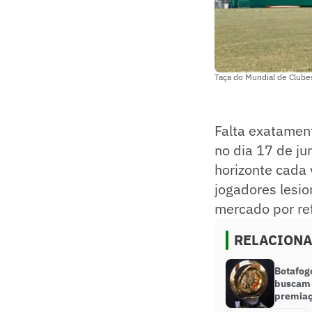
Taça do Mundial de Clube
Falta exatamen
no dia 17 de j
horizonte cada 
jogadores lesio
mercado por re
RELACION
Botafog
buscam 
premiaç