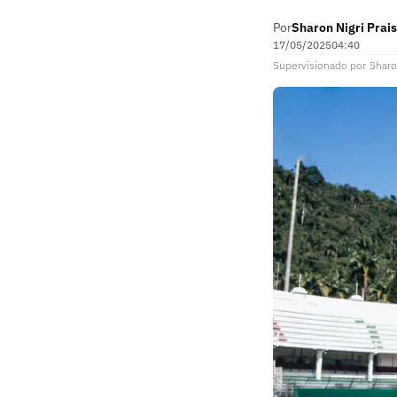
Por
Sharon Nigri Prais
17/05/2025
04:40
Supervisionado
por
Sharo