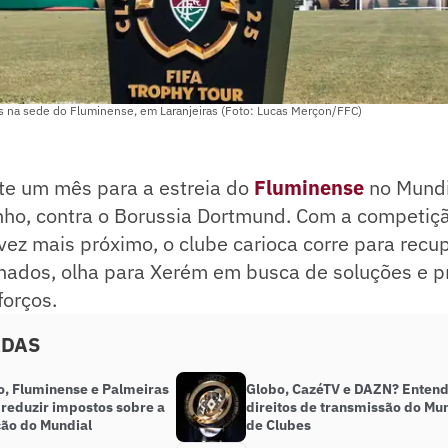
s na sede do Fluminense, em Laranjeiras (Foto: Lucas Merçon/FFC)
te um mês para a estreia do
Fluminense
no Mundi
unho, contra o Borussia Dortmund. Com a competi
vez mais próximo, o clube carioca corre para recu
nados, olha para Xerém em busca de soluções e pr
forços.
ADAS
o, Fluminense e Palmeiras
Globo, CazéTV e DAZN? Enten
reduzir impostos sobre a
direitos de transmissão do Mu
ão do Mundial
de Clubes