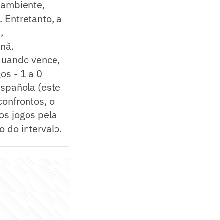
 ambiente,
 Entretanto, a
,
nã.
quando vence,
os - 1 a 0
Española (este
onfrontos, o
os jogos pela
 do intervalo.