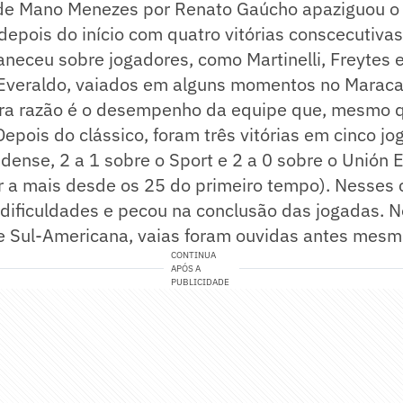
 de Mano Menezes por Renato Gaúcho apaziguou o
epois do início com quatro vitórias conscecutivas.
eceu sobre jogadores, como Martinelli, Freytes e
Everaldo, vaiados em alguns momentos no Maraca
tra razão é o desempenho da equipe que, mesmo 
epois do clássico, foram três vitórias em cinco jog
dense, 2 a 1 sobre o Sport e 2 a 0 sobre o Unión 
 a mais desde os 25 do primeiro tempo). Nesses c
dificuldades e pecou na conclusão das jogadas. N
e Sul-Americana, vaias foram ouvidas antes mesmo
CONTINUA
APÓS A
PUBLICIDADE