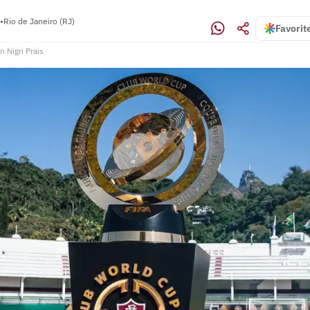
•
Rio de Janeiro (RJ)
Favorit
n Nigri Prais