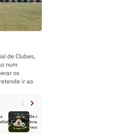
al de Clubes,
ção num
perar os
etende ir ao
da
De onde vem o dinheiro dos clubes
ndial
brasileiros? Veja principais
receitas