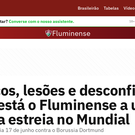
Brasileirão
Tabelas
Vídeo
tar?
Converse com o nosso assistente.
18+ 
Fluminense
os, lesões e desconf
está o Fluminense a
 estreia no Mundial
dia 17 de junho contra o Borussia Dortmund