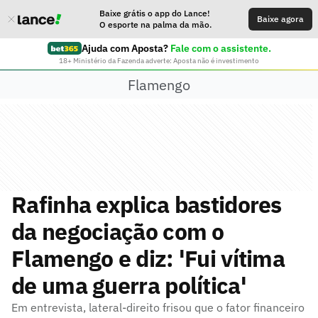
Baixe grátis o app do Lance!
Baixe agora
O esporte na palma da mão.
Ajuda com Aposta?
Fale com o assistente.
18+ Ministério da Fazenda adverte: Aposta não é investimento
Flamengo
Rafinha explica bastidores
da negociação com o
Flamengo e diz: 'Fui vítima
de uma guerra política'
Em entrevista, lateral-direito frisou que o fator financeiro