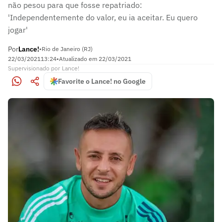
não pesou para que fosse repatriado:
'Independentemente do valor, eu ia aceitar. Eu quero
jogar'
Por
Lance!
•
Rio de Janeiro (RJ)
22/03/2021
13:24
•
Atualizado em
22/03/2021
Supervisionado
por
Lance!
Favorite o Lance! no Google