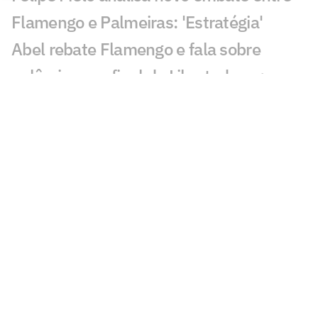
Flamengo e Palmeiras: 'Estratégia'
Abel rebate Flamengo e fala sobre
polêmicas na final da Libertadores:
'Asterisco'
Leila critica nota do Flamengo contra o
Palmeiras e rebate: 'Cara de pau'
Fala de Leila Pereira, do Palmeiras,
sobre o Flamengo viraliza: 'Piada'
Alvo do Flamengo, Almada já disse
preferir Boca ao River em entrevista
Balanço do Flamengo revela déficit e