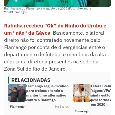
Rafinha saiu do Flamengo em agosto de 2020 (Foto: Alexandre
Vidal/Flamengo)
Rafinha recebeu "Ok" do Ninho do Urubu e
um "não" da Gávea
. Basicamente, o lateral-
direito não foi contratado novamente pelo
Flamengo por conta de divergências entre o
departamento de futebol e membros da alta
cúpula da diretoria presentes na sede da
Zona Sul do Rio de Janeiro.
RELACIONADAS
Flamengo segue dividido
Lateral Rafinh
para treinos e tende a
‘alguns VPs’ 
manter time alternativo
ainda estão ‘
contra o Botafogo
pela forma co
em 2020
Flamengo
Há 5 anos
Flamengo