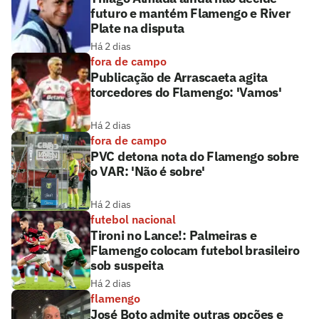
futuro e mantém Flamengo e River
Plate na disputa
Há 2 dias
fora de campo
Publicação de Arrascaeta agita
torcedores do Flamengo: 'Vamos'
Há 2 dias
fora de campo
PVC detona nota do Flamengo sobre
o VAR: 'Não é sobre'
Há 2 dias
futebol nacional
Tironi no Lance!: Palmeiras e
Flamengo colocam futebol brasileiro
sob suspeita
Há 2 dias
flamengo
José Boto admite outras opções e