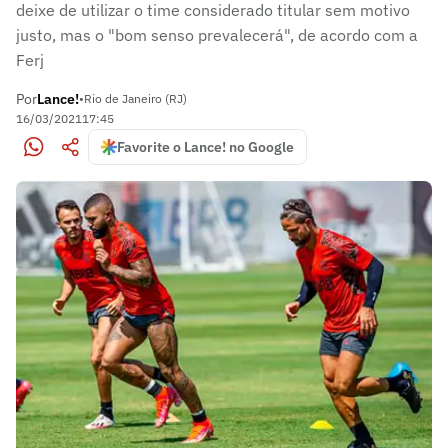
deixe de utilizar o time considerado titular sem motivo
justo, mas o "bom senso prevalecerá", de acordo com a
Ferj
Por
Lance!
•
Rio de Janeiro (RJ)
16/03/2021
17:45
Favorite o Lance! no Google