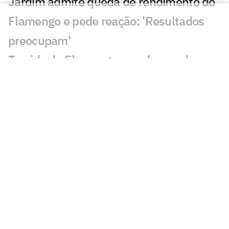
Jardim admite queda de rendimento do
Flamengo e pede reação: 'Resultados
preocupam'
Torcida do Flamengo manda recado a
Jardim após empate com o
Internacional
Renato Maurício Prado rasga o verbo
após Internacional x Flamengo
Varela aponta problema no Flamengo: 'É
sobre o time, a maneira de jogar'
Dê suas notas: Internacional e
Flamengo ficam no empate pelo