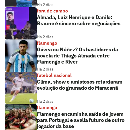
Há 2 dias
fora de campo
Almada, Luiz Henrique e Danilo:
Braune é sincero sobre negociações
Há 2 dias
flamengo
Gávea ou Núñez? Os bastidores da
novela de Thiago Almada entre
Flamengo e River
Há 2 dias
futebol nacional
Clima, show e amistosos retardaram
evolução do gramado do Maracanã
Há 2 dias
flamengo
Flamengo encaminha saída de jovem
para Portugal e avalia futuro de outro
jogador da base