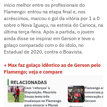
início melhor entre os profissionais do
Flamengo: entrou na etapa final e, nos
acréscimos, marcou o gol da vitória por 1 a 0
sobre o Nova Iguaçu, na estreia do Carioca, na
última terça-feira. Após a partida, o jovem
ainda disse se inspirar em Gerson e teve o
golaço comparado com o do ídolo, no
Estadual de 2020, contra o Boavista.
+ Max faz golaço idêntico ao de Gerson pelo
Flamengo; veja e compare
RELACIONADAS
Com ‘reforços’ à
Flamengo abr
disposição, Mauricio
conversas pel
Souza testa três
renovação do
mudanças no Flamengo
Gerson
para encarar o Macaé
Flamengo