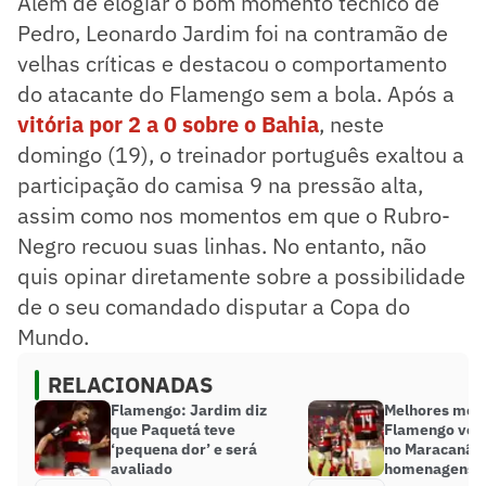
Além de elogiar o bom momento técnico de
Pedro, Leonardo Jardim foi na contramão de
velhas críticas e destacou o comportamento
do atacante do Flamengo sem a bola. Após a
vitória por 2 a 0 sobre o Bahia
, neste
domingo (19), o treinador português exaltou a
participação do camisa 9 na pressão alta,
assim como nos momentos em que o Rubro-
Negro recuou suas linhas. No entanto, não
quis opinar diretamente sobre a possibilidade
de o seu comandado disputar a Copa do
Mundo.
RELACIONADAS
Flamengo: Jardim diz
Melhores mom
que Paquetá teve
Flamengo venc
‘pequena dor’ e será
no Maracanã e
avaliado
homenagens a