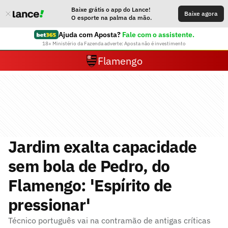
Baixe grátis o app do Lance!
Baixe agora
O esporte na palma da mão.
Ajuda com Aposta?
Fale com o assistente.
18+ Ministério da Fazenda adverte: Aposta não é investimento
Flamengo
Jardim exalta capacidade
sem bola de Pedro, do
Flamengo: 'Espírito de
pressionar'
Técnico português vai na contramão de antigas críticas