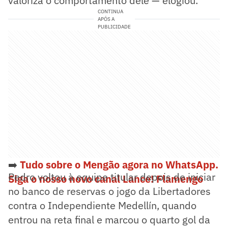
valoriza o comportamento dele — elogiou.
CONTINUA
APÓS A
PUBLICIDADE
➡️
Tudo sobre o Mengão agora no WhatsApp.
Pedro voltou à equipe titular depois de iniciar
Siga o nosso novo canal Lance! Flamengo
no banco de reservas o jogo da Libertadores
contra o Independiente Medellín, quando
entrou na reta final e marcou o quarto gol da