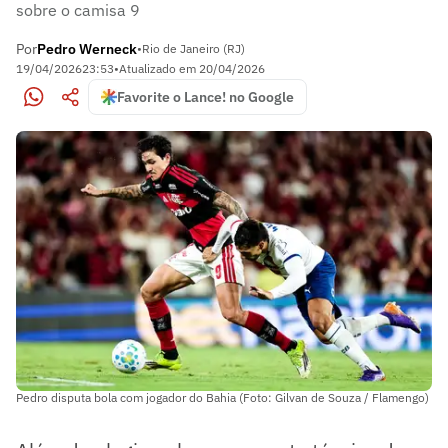
sobre o camisa 9
Por
Pedro Werneck
•
Rio de Janeiro (RJ)
19/04/2026
23:53
•
Atualizado em
20/04/2026
Favorite o Lance! no Google
Pedro disputa bola com jogador do Bahia (Foto: Gilvan de Souza / Flamengo)