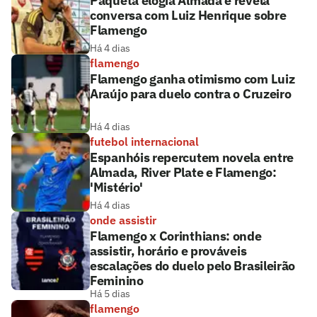
Paquetá elogia Almada e revela
conversa com Luiz Henrique sobre
Flamengo
Há 4 dias
flamengo
Flamengo ganha otimismo com Luiz
Araújo para duelo contra o Cruzeiro
Há 4 dias
futebol internacional
Espanhóis repercutem novela entre
Almada, River Plate e Flamengo:
'Mistério'
Há 4 dias
onde assistir
Flamengo x Corinthians: onde
assistir, horário e prováveis
escalações do duelo pelo Brasileirão
Feminino
Há 5 dias
flamengo