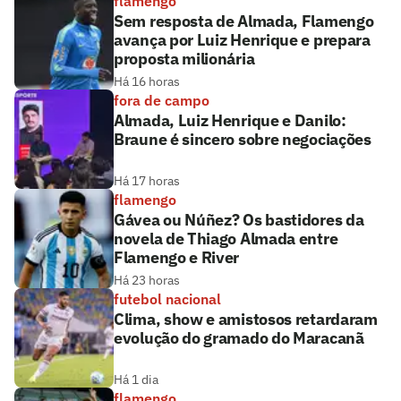
flamengo
Sem resposta de Almada, Flamengo
avança por Luiz Henrique e prepara
proposta milionária
Há 16 horas
fora de campo
Almada, Luiz Henrique e Danilo:
Braune é sincero sobre negociações
Há 17 horas
flamengo
Gávea ou Núñez? Os bastidores da
novela de Thiago Almada entre
Flamengo e River
Há 23 horas
futebol nacional
Clima, show e amistosos retardaram
evolução do gramado do Maracanã
Há 1 dia
flamengo