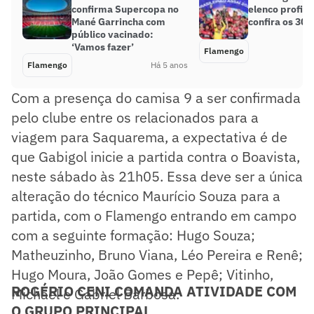
confirma Supercopa no
elenco profiss
Mané Garrincha com
confira os 30 
público vacinado:
‘Vamos fazer’
Flamengo
Flamengo
Há 5 anos
Com a presença do camisa 9 a ser confirmada
pelo clube entre os relacionados para a
viagem para Saquarema, a expectativa é de
que Gabigol inicie a partida contra o Boavista,
neste sábado às 21h05. Essa deve ser a única
alteração do técnico Maurício Souza para a
partida, com o Flamengo entrando em campo
com a seguinte formação: Hugo Souza;
Matheuzinho, Bruno Viana, Léo Pereira e Renê;
Hugo Moura, João Gomes e Pepê; Vitinho,
ROGÉRIO CENI COMANDA ATIVIDADE COM
Michael e Gabriel Barbosa.
O GRUPO PRINCIPAL