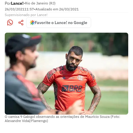
Por
Lance!
•
Rio de Janeiro (RJ)
26/03/2021
11:57
•
Atualizado em
26/03/2021
Supervisionado
por
Lance!
Favorite o Lance! no Google
O camisa 9 Gabigol observando as orientações de Maurício Souza (Foto:
Alexandre Vidal/Flamengo)