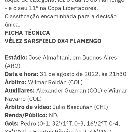
- e o seu 11º na Copa Libertadores.
Classificação encaminhada para a decisão
única.
FICHA TÉCNICA
VÉLEZ SARSFIELD 0X4 FLAMENGO
Estádio:
José Almafitani, em Buenos Aires
(ARG)
Data e hora:
31 de agosto de 2022, às 21h30
Árbitro:
Wilmar Roldán (COL)
Auxiliares:
Alexander Guzman (COL) e Wilmar
Navarro (COL)
Árbitro de vídeo:
Julio Bascuñan (CHI)
Renda/Público:
ND.
Gols:
Pedro (0-1, 32'/1ºT, 0-3, 16'/2ºT, 0-4,
38'/2ºT) e Everton Ribeiro (0-2, 46'/1ºT)