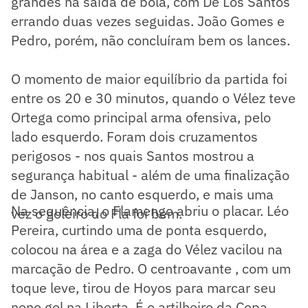
grandes na saída de bola, com De Los Santos
errando duas vezes seguidas. João Gomes e
Pedro, porém, não concluíram bem os lances.
O momento de maior equilíbrio da partida foi
entre os 20 e 30 minutos, quando o Vélez teve
Ortega como principal arma ofensiva, pelo
lado esquerdo. Foram dois cruzamentos
perigosos - nos quais Santos mostrou a
segurança habitual - além de uma finalização
de Janson, no canto esquerdo, e mais uma
Na sequência, o Flamengo abriu o placar. Léo
vez o goleiro do Fla foi bem.
Pereira, curtindo uma de ponta esquerdo,
colocou na área e a zaga do Vélez vacilou na
marcação de Pedro. O centroavante , com um
toque leve, tirou de Hoyos para marcar seu
nono gol na Liberta. É o artilheiro da Copa.