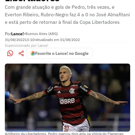
Com grande atuação e gols de Pedro, três vezes, e
Everton Ribeiro, Rubro-Negro faz 4 a 0 no José Almafitani
e está perto de retornar à final da Copa Libertadores
Por
Lance!
•
Buenos Aires (ARG)
31/08/2022
13:10
•
Atualizado em
31/08/2022
Supervisionado
por
Lance!
Favorite o Lance! no Google
Artilheiro da Libertadores, Pedro marcou dois gols na vitória do Flamengo