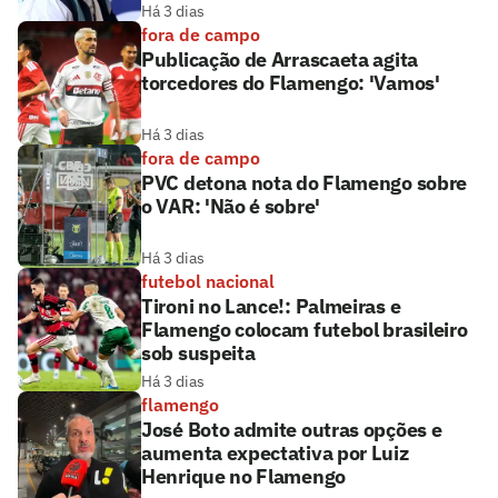
Há 3 dias
fora de campo
Publicação de Arrascaeta agita
torcedores do Flamengo: 'Vamos'
Há 3 dias
fora de campo
PVC detona nota do Flamengo sobre
o VAR: 'Não é sobre'
Há 3 dias
futebol nacional
Tironi no Lance!: Palmeiras e
Flamengo colocam futebol brasileiro
sob suspeita
Há 3 dias
flamengo
José Boto admite outras opções e
aumenta expectativa por Luiz
Henrique no Flamengo