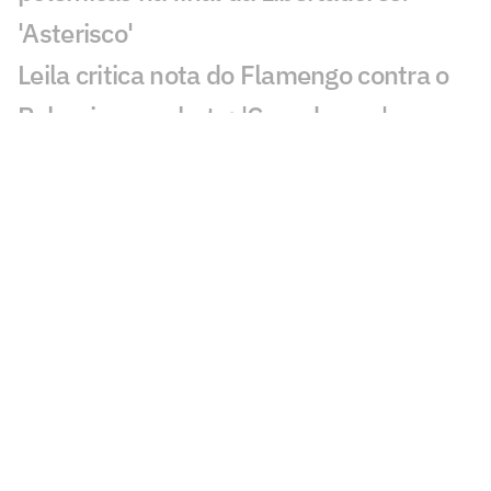
'Asterisco'
Leila critica nota do Flamengo contra o
Palmeiras e rebate: 'Cara de pau'
Fala de Leila Pereira, do Palmeiras,
sobre o Flamengo viraliza: 'Piada'
Alvo do Flamengo, Almada já disse
preferir Boca ao River em entrevista
Balanço do Flamengo revela déficit e
maior investimento da história
Flamengo publica nota oficial e faz
duras críticas à arbitragem no Brasil
Flamengo espera resposta de Almada e