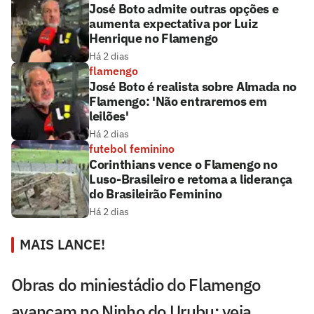
José Boto admite outras opções e
aumenta expectativa por Luiz
Henrique no Flamengo
Há 2 dias
flamengo
José Boto é realista sobre Almada no
Flamengo: 'Não entraremos em
leilões'
Há 2 dias
futebol feminino
Corinthians vence o Flamengo no
Luso-Brasileiro e retoma a liderança
do Brasileirão Feminino
Há 2 dias
MAIS LANCE!
Obras do miniestádio do Flamengo
avançam no Ninho do Urubu; veja