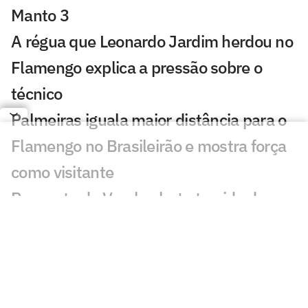
Manto 3
A régua que Leonardo Jardim herdou no
Flamengo explica a pressão sobre o
técnico
Palmeiras iguala maior distância para o
Flamengo no Brasileirão e mostra força
como visitante
Resposta de Varela alerta torcida do
Flamengo: 'O único com coragem'
Como Leonardo Jardim pretende
recuperar o melhor futebol do Flamengo
Flamengo entra em período sem jogos e