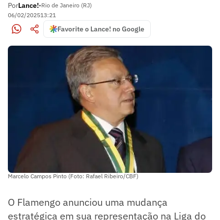
Por
Lance!
•
Rio de Janeiro (RJ)
06/02/2025
13:21
Favorite o Lance! no Google
Marcelo Campos Pinto (Foto: Rafael Ribeiro/CBF)
O Flamengo anunciou uma mudança
estratégica em sua representação na Liga do