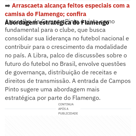
➡️
Arrascaeta alcança feitos especiais com a
camisa do Flamengo; confira
A escolha de Campos Pinto é vista como
Abordagem estratégica do Flamengo
fundamental para o clube, que busca
consolidar sua liderança no futebol nacional e
contribuir para o crescimento da modalidade
no país. A Libra, palco de discussões sobre o
futuro do futebol no Brasil, envolve questões
de governança, distribuição de receitas e
direitos de transmissão. A entrada de Campos
Pinto sugere uma abordagem mais
estratégica por parte do Flamengo.
CONTINUA
APÓS A
PUBLICIDADE