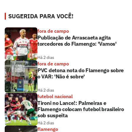
SUGERIDA PARA VOCÊ!
fora de campo
Publicação de Arrascaeta agita
torcedores do Flamengo: 'Vamos'
Há 2 dias
fora de campo
PVC detona nota do Flamengo sobre
o VAR: 'Não é sobre'
Há 2 dias
futebol nacional
Tironi no Lance!: Palmeiras e
Flamengo colocam futebol brasileiro
sob suspeita
Há 2 dias
flamengo