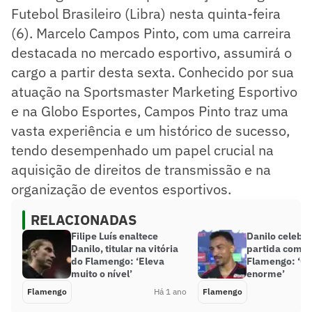
Futebol Brasileiro (Libra) nesta quinta-feira
(6). Marcelo Campos Pinto, com uma carreira
destacada no mercado esportivo, assumirá o
cargo a partir desta sexta. Conhecido por sua
atuação na Sportsmaster Marketing Esportivo
e na Globo Esportes, Campos Pinto traz uma
vasta experiência e um histórico de sucesso,
tendo desempenhado um papel crucial na
aquisição de direitos de transmissão e na
organização de eventos esportivos.
RELACIONADAS
Filipe Luís enaltece
Danilo celebr
Danilo, titular na vitória
partida como t
do Flamengo: ‘Eleva
Flamengo: ‘Or
muito o nível’
enorme’
Flamengo
Há 1 ano
Flamengo