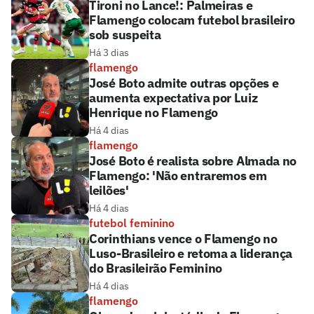
Tironi no Lance!: Palmeiras e
Flamengo colocam futebol brasileiro
sob suspeita
Há 3 dias
flamengo
José Boto admite outras opções e
aumenta expectativa por Luiz
Henrique no Flamengo
Há 4 dias
flamengo
José Boto é realista sobre Almada no
Flamengo: 'Não entraremos em
leilões'
Há 4 dias
futebol feminino
Corinthians vence o Flamengo no
Luso-Brasileiro e retoma a liderança
do Brasileirão Feminino
Há 4 dias
flamengo