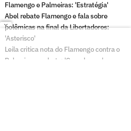
Flamengo e Palmeiras: 'Estratégia'
Abel rebate Flamengo e fala sobre
polêmicas na final da Libertadores:
'Asterisco'
Leila critica nota do Flamengo contra o
Palmeiras e rebate: 'Cara de pau'
Fala de Leila Pereira, do Palmeiras,
sobre o Flamengo viraliza: 'Piada'
Alvo do Flamengo, Almada já disse
preferir Boca ao River em entrevista
Balanço do Flamengo revela déficit e
maior investimento da história