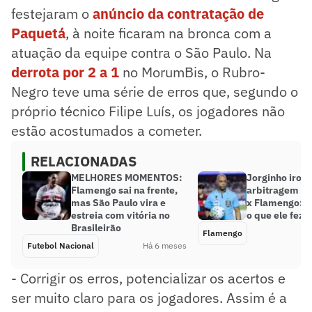
festejaram o
anúncio da contratação de
Paquetá
, à noite ficaram na bronca com a
atuação da equipe contra o São Paulo. Na
derrota por 2 a 1
no MorumBis, o Rubro-
Negro teve uma série de erros que, segundo o
próprio técnico Filipe Luís, os jogadores não
estão acostumados a cometer.
RELACIONADAS
MELHORES MOMENTOS:
Jorginho ironi
Flamengo sai na frente,
arbitragem de
mas São Paulo vira e
x Flamengo: ‘F
estreia com vitória no
o que ele fez a
Brasileirão
Flamengo
Futebol Nacional
Há 6 meses
- Corrigir os erros, potencializar os acertos e
ser muito claro para os jogadores. Assim é a