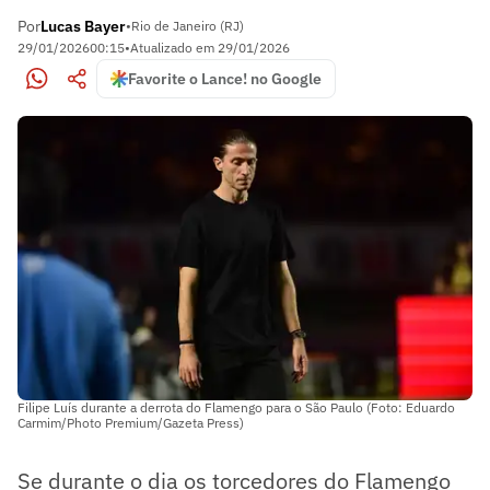
Por
Lucas Bayer
•
Rio de Janeiro (RJ)
29/01/2026
00:15
•
Atualizado em
29/01/2026
Favorite o Lance! no Google
Filipe Luís durante a derrota do Flamengo para o São Paulo (Foto: Eduardo
Carmim/Photo Premium/Gazeta Press)
Se durante o dia os torcedores do Flamengo