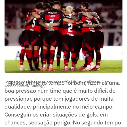
- Nosso primeiro tempo foi bom, fizemos uma
Jogadores do Flamengo na partida contra o São Paulo Carrascal (Foto:
Adriano Fontes/Flamengo)
boa pressão num time que é muito difícil de
pressionar, porque tem jogadores de muita
qualidade, principalmente no meio-campo.
Conseguimos criar situações de gols, em
chances, sensação perigo. No segundo tempo