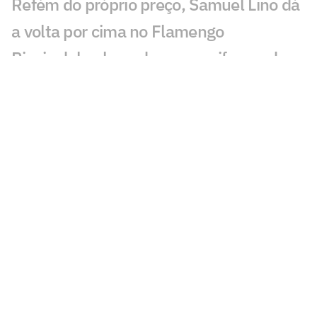
Refém do próprio preço, Samuel Lino dá
a volta por cima no Flamengo
Rivais debocham de novo uniforme do
Flamengo: 'Fusão'
Adversários na Libertadores, Flamengo
x Cruzeiro tem recorte de 'freguesia'
Supercomputador aponta melhor time
do Brasileirão como 37º do mundo; veja
ranking
Flamengo lança nova camisa; confira o
Manto 3
A régua que Leonardo Jardim herdou no