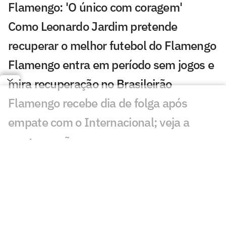
Flamengo: 'O único com coragem'
Como Leonardo Jardim pretende
recuperar o melhor futebol do Flamengo
Flamengo entra em período sem jogos e
mira recuperação no Brasileirão
Flamengo recebe dia de folga após
empate com o Internacional; veja a
programação
Chances de título do Palmeiras
disparam em relação ao Flamengo no
Brasileirão
Declaração de Jardim irrita torcedores