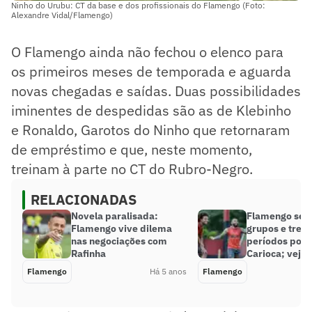
Ninho do Urubu: CT da base e dos profissionais do Flamengo (Foto:
Alexandre Vidal/Flamengo)
O Flamengo ainda não fechou o elenco para
os primeiros meses de temporada e aguarda
novas chegadas e saídas. Duas possibilidades
iminentes de despedidas são as de Klebinho
e Ronaldo, Garotos do Ninho que retornaram
de empréstimo e que, neste momento,
treinam à parte no CT do Rubro-Negro.
RELACIONADAS
Novela paralisada:
Flamengo se 
Flamengo vive dilema
grupos e trein
nas negociações com
períodos por 
Rafinha
Carioca; veja
Flamengo
Há 5 anos
Flamengo