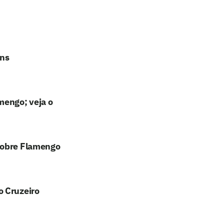
ans
mengo; veja o
sobre Flamengo
o Cruzeiro