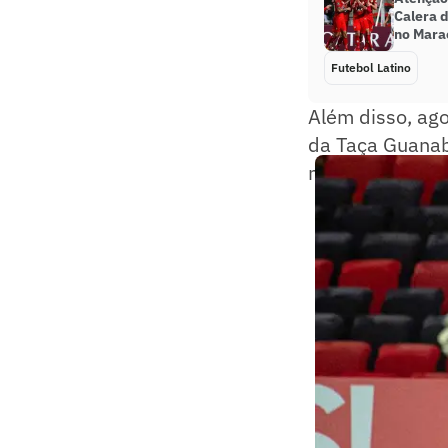
Calera 
no Mara
Futebol Latino
Além disso, ago
da Taça Guanab
nessa lista é o