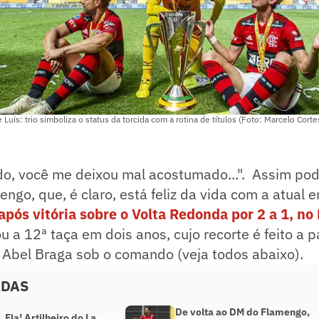
e Luís: trio simboliza o status da torcida com a rotina de títulos (Foto: Marcelo Cort
o, você me deixou mal acostumado...". Assim pod
engo, que, é claro, está feliz da vida com a atual 
após vitória sobre o Volta Redonda por 2 a 1, n
 a 12ª taça em dois anos, cujo recorte é feito a pa
 Abel Braga sob o comando (veja todos abaixo).
ADAS
De volta ao DM do Flamengo,
 Fla! Artilheiro do La