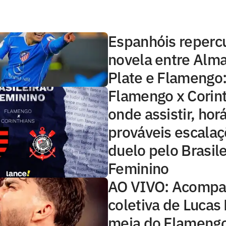
Espanhóis reper
novela entre Alma
Plate e Flamengo: 
Flamengo x Corint
onde assistir, horá
prováveis escala
duelo pelo Brasile
Feminino
AO VIVO: Acompa
coletiva de Lucas
meia do Flameng