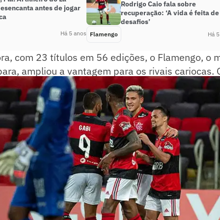
Rodrigo Caio fala sobre
desencanta antes de jogar
recuperação: ‘A vida é feita de
ca
desafios’
Há 5 anos
Flamengo
Há 5
ra, com 23 títulos em 56 edições, o Flamengo, o 
ara, ampliou a vantagem para os rivais cariocas.
 Vasco (13), seguido por Fluminense (10) e Botafog