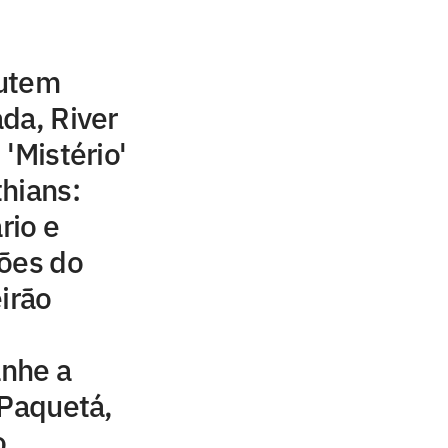
cutem
da, River
'Mistério'
hians:
rio e
ções do
irão
nhe a
 Paquetá,
o