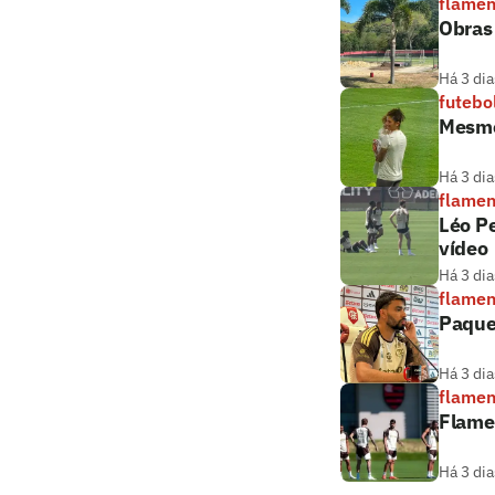
flame
Obras
Há 3 dia
futebo
Mesmo
Há 3 dia
flame
Léo Pe
vídeo
Há 3 dia
flame
Paque
Há 3 dia
flame
Flamen
Há 3 dia