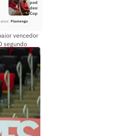
podem deixar Flamengo
desfigurado na terceira fase da
Copa do Brasil
 anos
Flamengo
Há 5 anos
maior vencedor
 O segundo
o (8).