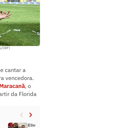
es/CRF)
e cantar a
era vencedora.
o Maracanã
, o
rtir da Florida
Eliminatórias e Copa América