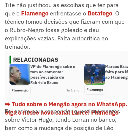
Tite não justificou as escolhas que fez para
que o
Flamengo
enfrentasse o
Botafogo
. O
técnico tomou decisões que fizeram com que
o Rubro-Negro fosse goleado e deu
explicações vazias. Falta autocrítica ao
treinador.
RELACIONADAS
VP do Flamengo sobe o
Marcos Braz r
tom ao comentar
falta para Mic
possível saída de
ao Flamengo
Fabrício Bruno
Flamengo
Flamengo
Há 1 ano
➡️ Tudo sobre o Mengão agora no WhatsApp.
Foi assim para responder questionamentos
Siga o nosso novo canal Lance! Flamengo
sobre Victor Hugo, tendo Lorran no banco,
bem como a mudança de posição de Léo