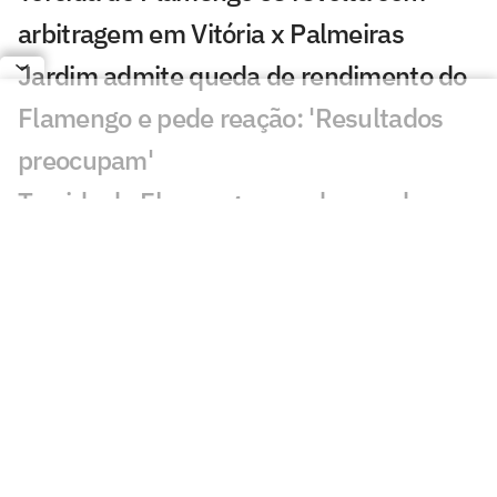
arbitragem em Vitória x Palmeiras
Jardim admite queda de rendimento do
Flamengo e pede reação: 'Resultados
preocupam'
Torcida do Flamengo manda recado a
Jardim após empate com o
Internacional
Renato Maurício Prado rasga o verbo
após Internacional x Flamengo
Varela aponta problema no Flamengo: 'É
sobre o time, a maneira de jogar'