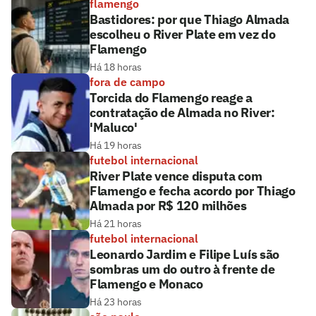
flamengo
Bastidores: por que Thiago Almada
escolheu o River Plate em vez do
Flamengo
Há 18 horas
fora de campo
Torcida do Flamengo reage a
contratação de Almada no River:
'Maluco'
Há 19 horas
futebol internacional
River Plate vence disputa com
Flamengo e fecha acordo por Thiago
Almada por R$ 120 milhões
Há 21 horas
futebol internacional
Leonardo Jardim e Filipe Luís são
sombras um do outro à frente de
Flamengo e Monaco
Há 23 horas