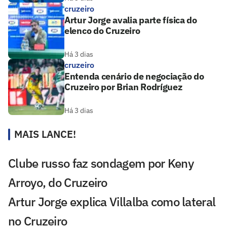
cruzeiro
Artur Jorge avalia parte física do
elenco do Cruzeiro
Há 3 dias
cruzeiro
Entenda cenário de negociação do
Cruzeiro por Brian Rodríguez
Há 3 dias
MAIS LANCE!
Clube russo faz sondagem por Keny
Arroyo, do Cruzeiro
Artur Jorge explica Villalba como lateral
no Cruzeiro