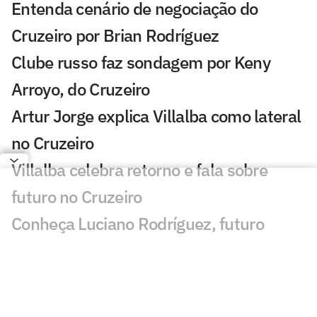
Entenda cenário de negociação do
Cruzeiro por Brian Rodríguez
Clube russo faz sondagem por Keny
Arroyo, do Cruzeiro
Artur Jorge explica Villalba como lateral
no Cruzeiro
Villalba celebra retorno e fala sobre
futuro no Cruzeiro
Conheça Luciano Rodríguez, futuro
reforço do Cruzeiro
Análise tática do Guffo: os destaques da
ida das oitavas da Copa do Brasil