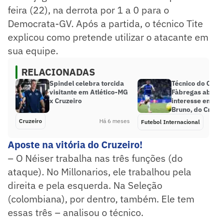
feira (22), na derrota por 1 a 0 para o
Democrata-GV. Após a partida, o técnico Tite
explicou como pretende utilizar o atacante em
sua equipe.
RELACIONADAS
Spindel celebra torcida
Técnico do Co
visitante em Atlético-MG
Fàbregas abo
x Cruzeiro
interesse em 
Bruno, do Cru
Cruzeiro
Há 6 meses
Futebol Internacional
Aposte na vitória do Cruzeiro!
– O Néiser trabalha nas três funções (do
ataque). No Millonarios, ele trabalhou pela
direita e pela esquerda. Na Seleção
(colombiana), por dentro, também. Ele tem
essas três – analisou o técnico.