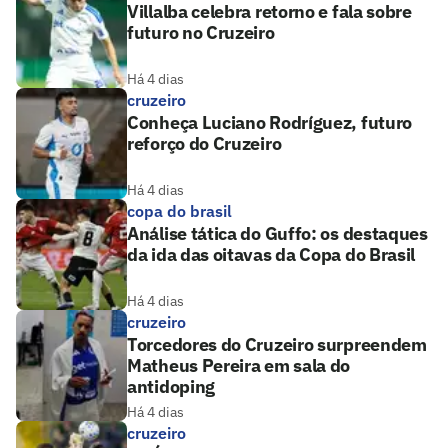
Villalba celebra retorno e fala sobre
futuro no Cruzeiro
Há 4 dias
cruzeiro
Conheça Luciano Rodríguez, futuro
reforço do Cruzeiro
Há 4 dias
copa do brasil
Análise tática do Guffo: os destaques
da ida das oitavas da Copa do Brasil
Há 4 dias
cruzeiro
Torcedores do Cruzeiro surpreendem
Matheus Pereira em sala do
antidoping
Há 4 dias
cruzeiro