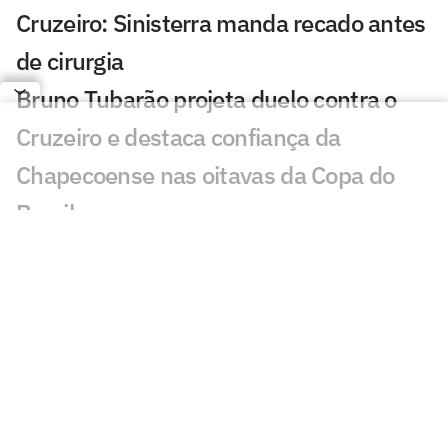
Cruzeiro: Sinisterra manda recado antes
de cirurgia
Bruno Tubarão projeta duelo contra o
Cruzeiro e destaca confiança da
Chapecoense nas oitavas da Copa do
Brasil
Chapecoense x Cruzeiro: onde assistir,
horário e escalações do jogo pela Copa
do Brasil
Gabriel Rojas mostra credenciais em seu
terceiro jogo pelo Cruzeiro
Cruzeiro mira G4 e prega evolução no