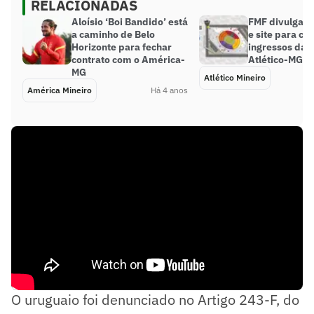
RELACIONADAS
Aloísio ‘Boi Bandido’ está
FMF divulga i
a caminho de Belo
e site para c
Horizonte para fechar
ingressos da f
contrato com o América-
Atlético-MG e
MG
Atlético Mineiro
América Mineiro
Há 4 anos
O uruguaio foi denunciado no Artigo 243-F, do