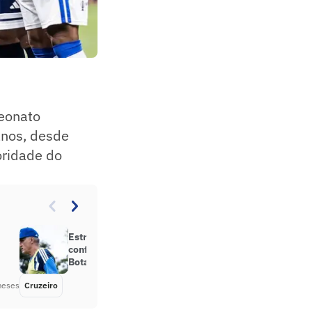
peonato
anos, desde
oridade do
Estreia do Cruzeiro no Brasileirão:
confira as opções de Tite contra o
Botafogo
meses
Cruzeiro
Há 6 meses