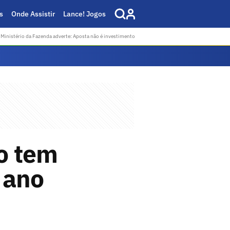
s
Onde Assistir
Lance! Jogos
Ministério da Fazenda adverte: Aposta não é investimento
ão tem
 ano