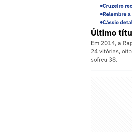
Cruzeiro re
Relembre a t
Cássio deta
Último tít
Em 2014, a Rap
24 vitórias, oi
sofreu 38.