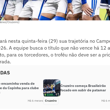
leixo/Cruzeiro)
iará nesta quinta-feira (29) sua trajetória no Cam
026. A equipe busca o título que não vence há 12 
o, para os torcedores, o troféu não deve ser a pri
rada.
ADAS
o encaminha venda de
Cruzeiro começa Brasileirão
e da Copinha para clube
focado em subir de patamar
u
Há 6 meses
Cruzeiro
Há 6 