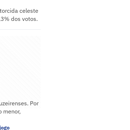
 torcida celeste
,3% dos votos.
uzeirenses. Por
o menor,
jogo