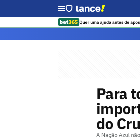
Quer uma ajuda antes de apos
Para t
import
do Cru
A Nação Azul não