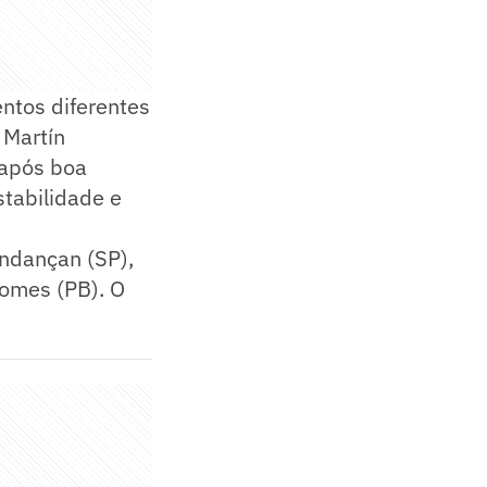
ntos diferentes
 Martín
 após boa
stabilidade e
ndançan (SP),
Gomes (PB). O