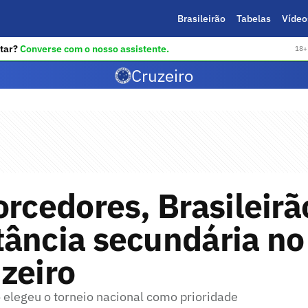
Brasileirão
Tabelas
Vídeo
tar?
Converse com o nosso assistente.
18+ 
Cruzeiro
orcedores, Brasileir
ância secundária no
zeiro
 elegeu o torneio nacional como prioridade