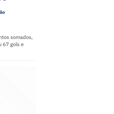
rão
ontos somados,
u 67 gols e