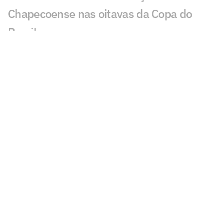
Chapecoense nas oitavas da Copa do
Brasil
Chapecoense x Cruzeiro: onde assistir,
horário e escalações do jogo pela Copa
do Brasil
Gabriel Rojas mostra credenciais em seu
terceiro jogo pelo Cruzeiro
Cruzeiro mira G4 e prega evolução no
Brasileirão
Artur Jorge destaca peso de Gerson e
Matheus Pereira no Cruzeiro
Pri Back e Vanessinha projetam reta