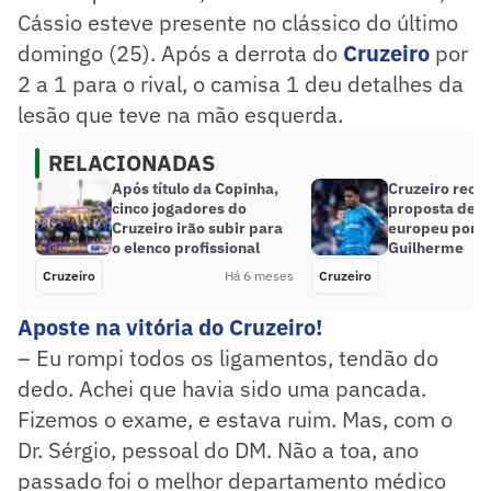
Cássio esteve presente no clássico do último
domingo (25). Após a derrota do
Cruzeiro
por
2 a 1 para o rival, o camisa 1 deu detalhes da
lesão que teve na mão esquerda.
RELACIONADAS
Após título da Copinha,
Cruzeiro rece
cinco jogadores do
proposta de c
Cruzeiro irão subir para
europeu por 
o elenco profissional
Guilherme
Cruzeiro
Há 6 meses
Cruzeiro
Aposte na vitória do Cruzeiro!
– Eu rompi todos os ligamentos, tendão do
dedo. Achei que havia sido uma pancada.
Fizemos o exame, e estava ruim. Mas, com o
Dr. Sérgio, pessoal do DM. Não a toa, ano
passado foi o melhor departamento médico