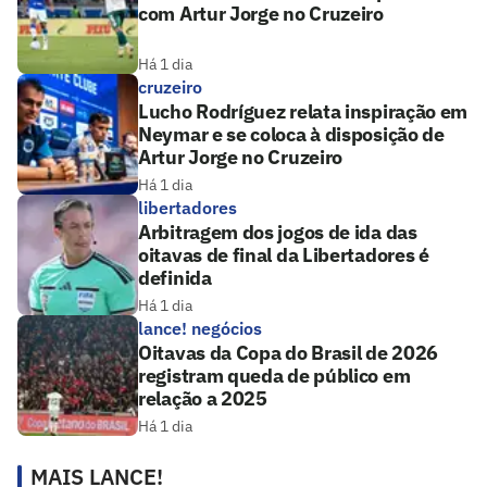
com Artur Jorge no Cruzeiro
Há 1 dia
cruzeiro
Lucho Rodríguez relata inspiração em
Neymar e se coloca à disposição de
Artur Jorge no Cruzeiro
Há 1 dia
libertadores
Arbitragem dos jogos de ida das
oitavas de final da Libertadores é
definida
Há 1 dia
lance! negócios
Oitavas da Copa do Brasil de 2026
registram queda de público em
relação a 2025
Há 1 dia
MAIS LANCE!