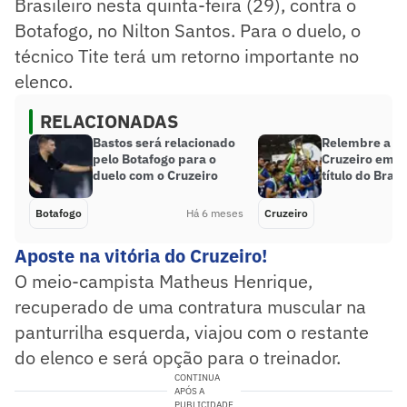
Brasileiro nesta quinta-feira (29), contra o
Botafogo, no Nilton Santos. Para o duelo, o
técnico Tite terá um retorno importante no
elenco.
RELACIONADAS
Bastos será relacionado
Relembre a tra
pelo Botafogo para o
Cruzeiro em s
duelo com o Cruzeiro
título do Brasi
Botafogo
Há 6 meses
Cruzeiro
Aposte na vitória do Cruzeiro!
O meio-campista Matheus Henrique,
recuperado de uma contratura muscular na
panturrilha esquerda, viajou com o restante
do elenco e será opção para o treinador.
CONTINUA
APÓS A
PUBLICIDADE