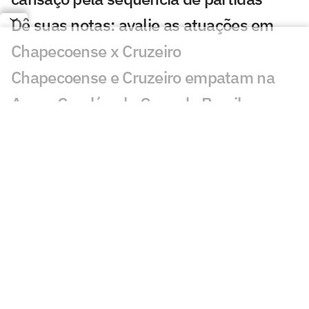
Dê suas notas: avalie as atuações em
Chapecoense x Cruzeiro
Chapecoense e Cruzeiro empatam na
Arena Condá pela Copa do Brasil
Confira escalação do Cruzeiro contra a
Chapecoense
Cruzeiro: Sinisterra manda recado antes
de cirurgia
Bruno Tubarão projeta duelo contra o
Cruzeiro e destaca confiança da
Chapecoense nas oitavas da Copa do