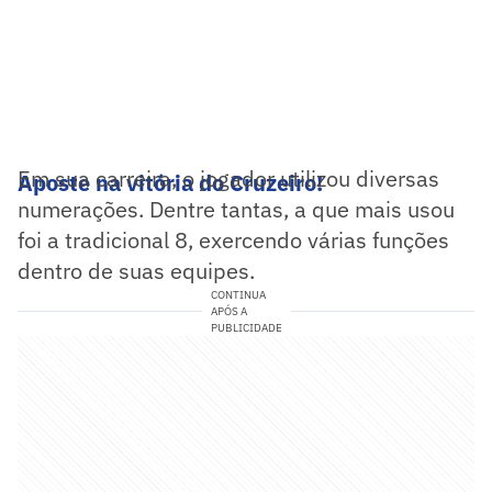
Em sua carreira, o jogador utilizou diversas
Aposte na vitória do Cruzeiro!
numerações. Dentre tantas, a que mais usou
foi a tradicional 8, exercendo várias funções
dentro de suas equipes.
CONTINUA
APÓS A
PUBLICIDADE