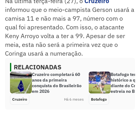
Na última terça-feira (27), o
Cruzeiro
informou que o meio-campista Gerson usará a
camisa 11 e não mais a 97, número com o
qual foi apresentado. Com isso, o atacante
Keny Arroyo volta a ter a 99. Apesar de ser
meia, esta não será a primeira vez que o
Coringa usará a numeração.
RELACIONADAS
Cruzeiro completará 60
Botafogo tem 
anos da primeira
histórico a qu
conquista do Brasileirão
diante do Cru
em 2026
estreia no Bra
Cruzeiro
Há 6 meses
Botafogo