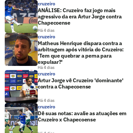
cruzeiro
ANÁLISE: Cruzeiro faz jogo mais
agressivo da era Artur Jorge contra
Chapecoense
Há 4 dias
cruzeiro
Matheus Henrique dispara contra a
arbitragem após vitória do Cruzeiro:
'Tem que quebrar a perna para
expulsar?'
Há 4 dias
cruzeiro
Artur Jorge vê Cruzeiro 'dominante'
contra a Chapecoense
Há 4 dias
cruzeiro
Dê suas notas: avalie as atuações em
Cruzeiro x Chapecoense