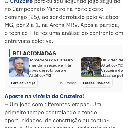
O
Cruzeiro
perdeu seu segundo jogo seguido
no Campeonato Mineiro na noite deste
domingo (25), ao ser derrotado pelo Atlético-
MG, por 2 a 1, na Arena MRV. Após a partida,
o técnico Tite fez uma análise do confronto em
entrevista coletiva.
RELACIONADAS
Torcedores do Cruzeiro
Hulk decide c
mandam recado a Tite
Atlético-MG v
após derrota para o
Cruzeiro de v
Atlético-MG
clássico pelo 
Fora de Campo
Há 6 meses
Futebol Nacional
Aposte na vitória do Cruzeiro!
– Um jogo com diferentes etapas. Um
primeiro tempo controlando e tendo
oportunidades, de construção ou contra-