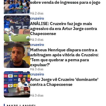
sobre venda de ingressos para o jogo
Há 2 dias
cruzeiro
ANÁLISE: Cruzeiro faz jogo mais
agressivo da era Artur Jorge contra
Chapecoense
Há 3 dias
cruzeiro
Matheus Henrique dispara contra a
arbitragem após vitória do Cruzeiro:
'Tem que quebrar a perna para
expulsar?'
Há 3 dias
cruzeiro
Artur Jorge vê Cruzeiro 'dominante'
contra a Chapecoense
Há 3 dias