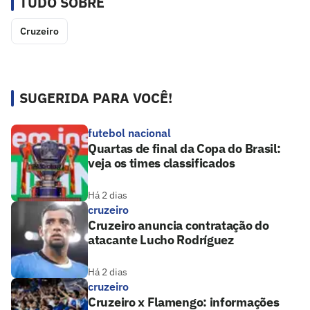
TUDO SOBRE
Cruzeiro
SUGERIDA PARA VOCÊ!
futebol nacional
Quartas de final da Copa do Brasil:
veja os times classificados
Há 2 dias
cruzeiro
Cruzeiro anuncia contratação do
atacante Lucho Rodríguez
Há 2 dias
cruzeiro
Cruzeiro x Flamengo: informações