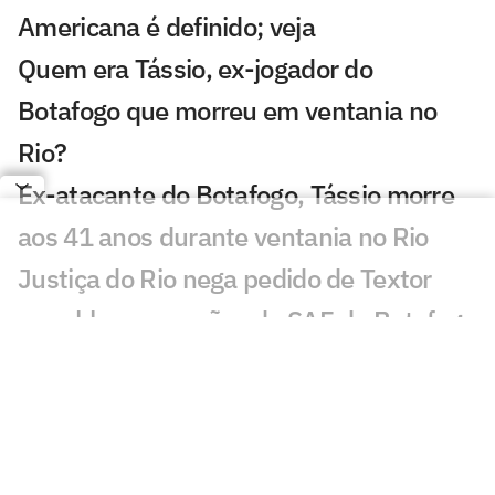
Americana é definido; veja
Quem era Tássio, ex-jogador do
Botafogo que morreu em ventania no
Rio?
Ex-atacante do Botafogo, Tássio morre
aos 41 anos durante ventania no Rio
Justiça do Rio nega pedido de Textor
para bloquear ações da SAF do Botafogo
Joia do Botafogo, Miguel Caldas
completa 18 anos em alta na base e
observado por Franclim
Luiz Henrique aceita voltar, mas