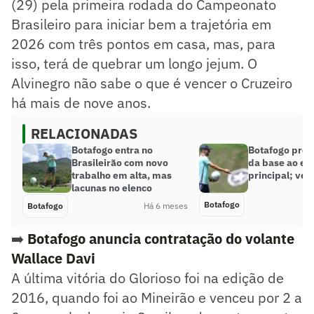
(29) pela primeira rodada do Campeonato
Brasileiro para iniciar bem a trajetória em
2026 com três pontos em casa, mas, para
isso, terá de quebrar um longo jejum. O
Alvinegro não sabe o que é vencer o Cruzeiro
há mais de nove anos.
RELACIONADAS
Botafogo entra no
Botafogo prom
Brasileirão com novo
da base ao el
trabalho em alta, mas
principal; ve
lacunas no elenco
Botafogo
Botafogo
Há 6 meses
➡️
Botafogo anuncia contratação do volante
Wallace Davi
A última vitória do Glorioso foi na edição de
2016, quando foi ao Mineirão e venceu por 2 a