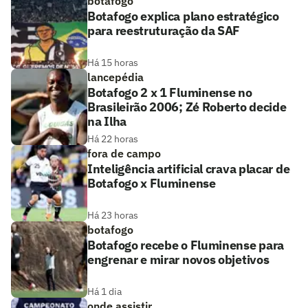
botafogo
Botafogo explica plano estratégico
para reestruturação da SAF
Há 15 horas
lancepédia
Botafogo 2 x 1 Fluminense no
Brasileirão 2006; Zé Roberto decide
na Ilha
Há 22 horas
fora de campo
Inteligência artificial crava placar de
Botafogo x Fluminense
Há 23 horas
botafogo
Botafogo recebe o Fluminense para
engrenar e mirar novos objetivos
Há 1 dia
onde assistir