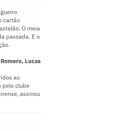
agueiro
o cartão
Castelão. O meia
da passada. E o
ção.
s Romero, Lucas
ridos ao
o pelo clube
eirense, assinou