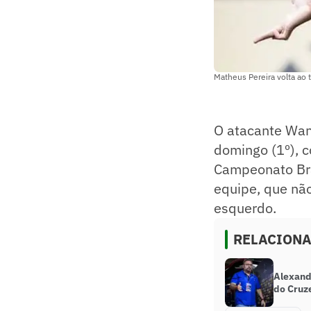
Matheus Pereira volta ao 
O atacante Wan
domingo (1º), c
Campeonato Bras
equipe, que não
esquerdo.
RELACION
Alexand
do Cruz