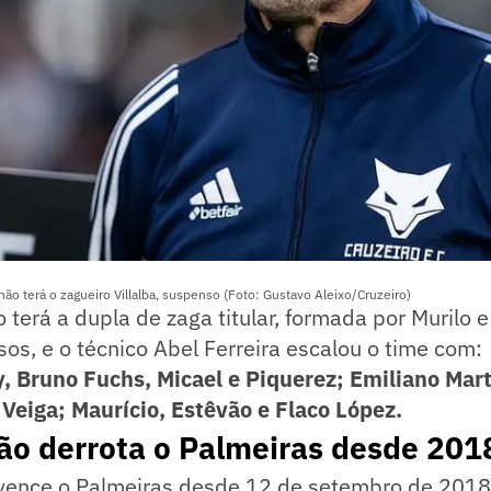
ão terá o zagueiro Villalba, suspenso (Foto: Gustavo Aleixo/Cruzeiro)
 terá a dupla de zaga titular, formada por Murilo 
s, e o técnico Abel Ferreira escalou o time com:
, Bruno Fuchs, Micael e Piquerez; Emiliano Mart
 Veiga; Maurício, Estêvão e Flaco López.
ão derrota o Palmeiras desde 201
 vence o Palmeiras desde 12 de setembro de 201