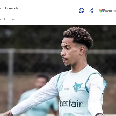
elo Horizonte
Favorit
io Moreira