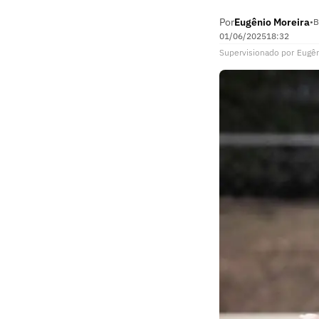
Por
Eugênio Moreira
•
B
01/06/2025
18:32
Supervisionado
por
Eugên