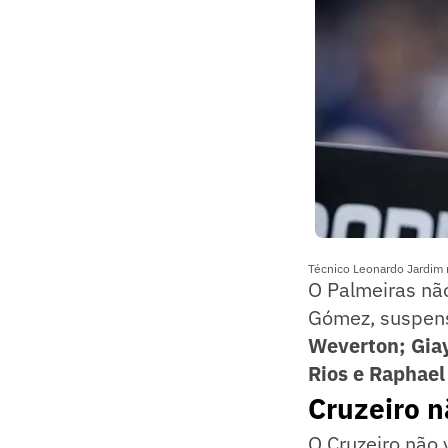
Técnico Leonardo Jardim n
O Palmeiras não
Gómez, suspenso
Weverton; Giay
Rios e Raphael
Cruzeiro n
O Cruzeiro não