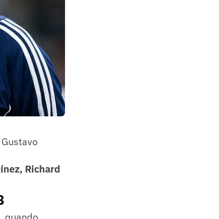
e Gustavo
ínez, Richard
8
8, quando