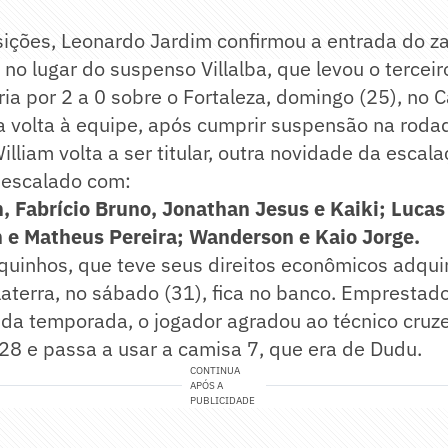
ições, Leonardo Jardim confirmou a entrada do z
no lugar do suspenso Villalba, que levou o terceir
ria por 2 a 0 sobre o Fortaleza, domingo (25), no 
a volta à equipe, após cumprir suspensão na roda
William volta a ser titular, outra novidade da escala
á escalado com:
m, Fabrício Bruno, Jonathan Jesus e Kaiki; Luca
an e Matheus Pereira; Wanderson e Kaio Jorge.
quinhos, que teve seus direitos econômicos adqui
laterra, no sábado (31), fica no banco. Emprestad
m da temporada, o jogador agradou ao técnico cruz
28 e passa a usar a camisa 7, que era de Dudu.
CONTINUA
APÓS A
PUBLICIDADE