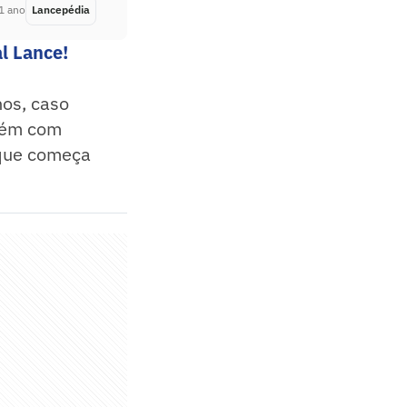
1 ano
Lancepédia
Há 1 ano
l Lance!
nos, caso
mbém com
 que começa