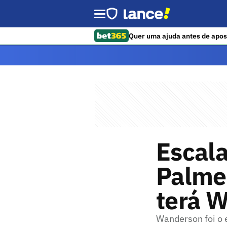
Quer uma ajuda antes de apos
Escala
Palme
terá 
Wanderson foi o 