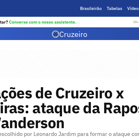
Brasileirão
Tabelas
Vídeo
tar?
Converse com o nosso assistente.
18+ 
Cruzeiro
ções de Cruzeiro x
iras: ataque da Rapo
Wanderson
escolhido por Leonardo Jardim para formar o ataque co