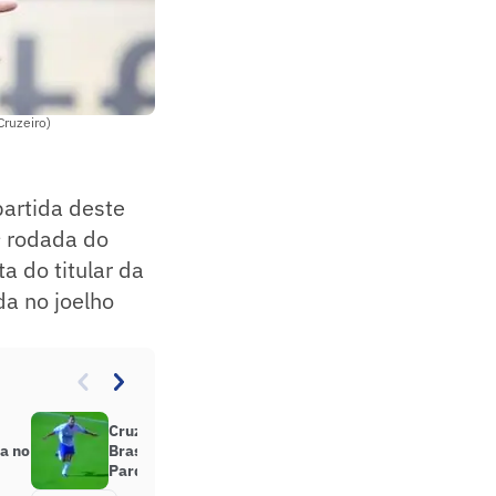
Cruzeiro)
partida deste
ª rodada do
a do titular da
da no joelho
Cruzeiro x Palmeiras no
a no
Brasileirão 1998; Raposa cala o
Parque Antártica