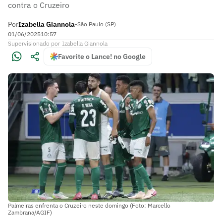
contra o Cruzeiro
Por
Izabella Giannola
•
São Paulo (SP)
01/06/2025
10:57
Supervisionado
por
Izabella Giannola
Favorite o Lance! no Google
Palmeiras enfrenta o Cruzeiro neste domingo (Foto: Marcello
Zambrana/AGIF)