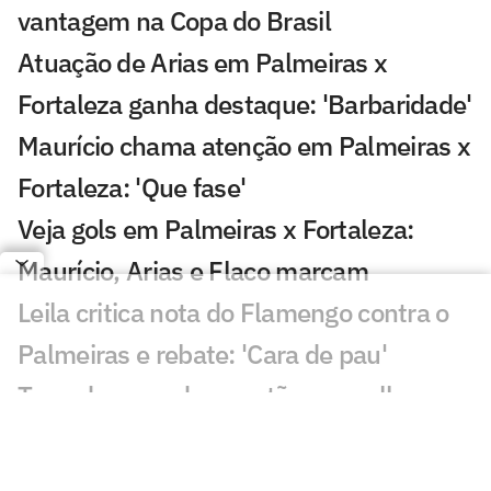
vantagem na Copa do Brasil
Atuação de Arias em Palmeiras x
Fortaleza ganha destaque: 'Barbaridade'
Maurício chama atenção em Palmeiras x
Fortaleza: 'Que fase'
Veja gols em Palmeiras x Fortaleza:
Maurício, Arias e Flaco marcam
Leila critica nota do Flamengo contra o
Palmeiras e rebate: 'Cara de pau'
Torcedores pedem cartão vermelho em
Palmeiras x Fortaleza: 'Todo jogo'
Voz de Caio Ribeiro preocupa em