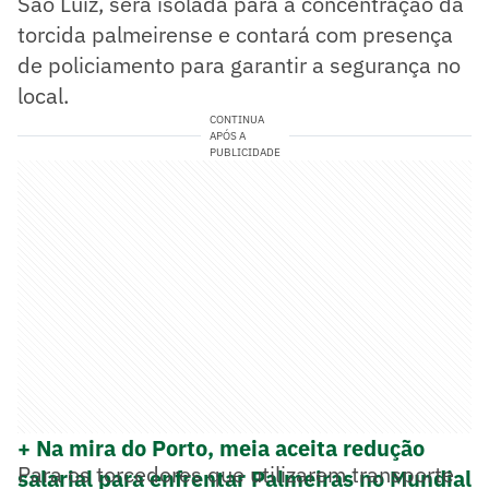
São Luiz, será isolada para a concentração da
torcida palmeirense e contará com presença
de policiamento para garantir a segurança no
local.
CONTINUA
APÓS A
PUBLICIDADE
+ Na mira do Porto, meia aceita redução
Para os torcedores que utilizarem transporte
salarial para enfrentar Palmeiras no Mundial