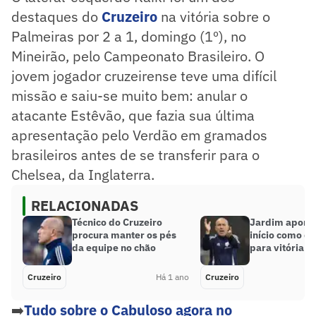
destaques do
Cruzeiro
na vitória sobre o
Palmeiras por 2 a 1, domingo (1º), no
Mineirão, pelo Campeonato Brasileiro. O
jovem jogador cruzeirense teve uma difícil
missão e saiu-se muito bem: anular o
atacante Estêvão, que fazia sua última
apresentação pelo Verdão em gramados
brasileiros antes de se transferir para o
Chelsea, da Inglaterra.
RELACIONADAS
Técnico do Cruzeiro
Jardim aponta
procura manter os pés
início como de
da equipe no chão
para vitória d
Cruzeiro
Há 1 ano
Cruzeiro
➡️
Tudo sobre o Cabuloso agora no