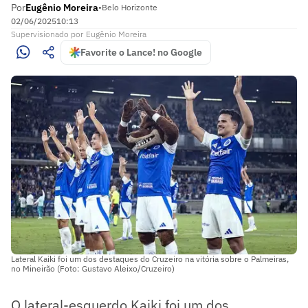
Por
Eugênio Moreira
•
Belo Horizonte
02/06/2025
10:13
Supervisionado
por
Eugênio Moreira
Favorite o Lance! no Google
Lateral Kaiki foi um dos destaques do Cruzeiro na vitória sobre o Palmeiras,
no Mineirão (Foto: Gustavo Aleixo/Cruzeiro)
O lateral-esquerdo Kaiki foi um dos