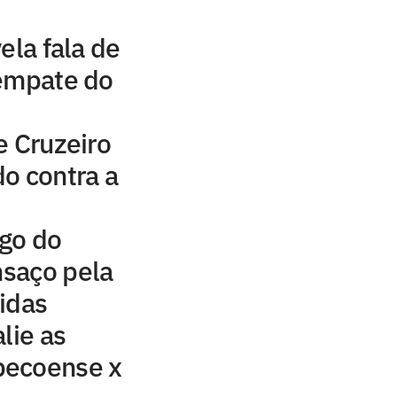
ela fala de
 empate do
e Cruzeiro
o contra a
ogo do
nsaço pela
idas
lie as
pecoense x