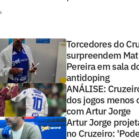
s
Torcedores do Cru
surpreendem Mat
Pereira em sala d
antidoping
ANÁLISE: Cruzeir
dos jogos menos c
com Artur Jorge
Artur Jorge projet
no Cruzeiro: 'Pod