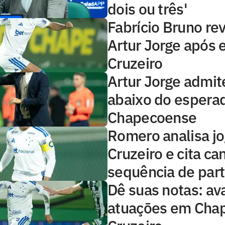
dois ou três'
Fabrício Bruno rev
Artur Jorge após
Cruzeiro
Artur Jorge admit
abaixo do esperad
Chapecoense
Romero analisa j
Cruzeiro e cita ca
sequência de part
Dê suas notas: ava
atuações em Cha