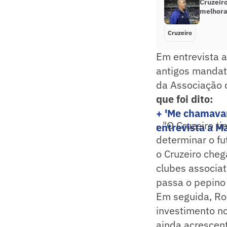
Cruzeiro
melhora
Cruzeiro
Em entrevista a
antigos mandatá
da Associação d
que foi dito:
+ 'Me chamavam
- "O Cruzeiro 
entrevista a 
determinar o f
o Cruzeiro cheg
clubes associa
passa o pepino 
Em seguida, Ron
investimento n
ainda acrescent