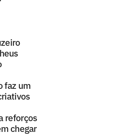
zeiro
heus
o
o faz um
riativos
a reforços
em chegar