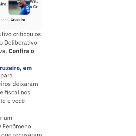
William Pottker tem rescisão com
iro,
o Cruzeiro publicada no BID
 anos
Cruzeiro
Há 3 anos
ivo criticou os
o Deliberativo
va.
Confira o
ruzeiro, em
 para
eiros deixaram
e fiscal nos
te e você
er um
 O Fenômeno
s, que recusaram