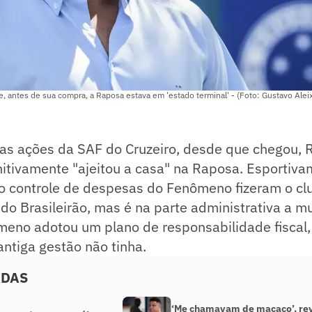
, antes de sua compra, a Raposa estava em 'estado terminal' - (Foto: Gustavo Alei
s ações da SAF do Cruzeiro, desde que chegou, 
itivamente "ajeitou a casa" na Raposa. Esportiva
 o controle de despesas do Fenômeno fizeram o cl
A do Brasileirão, mas é na parte administrativa a 
meno adotou um plano de responsabilidade fiscal,
antiga gestão não tinha.
ADAS
‘Me chamavam de macaco’, re