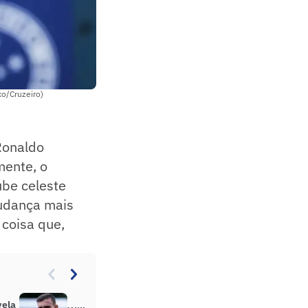
xo/Cruzeiro)
Ronaldo
mente, o
ube celeste
mudança mais
 coisa que,
vela