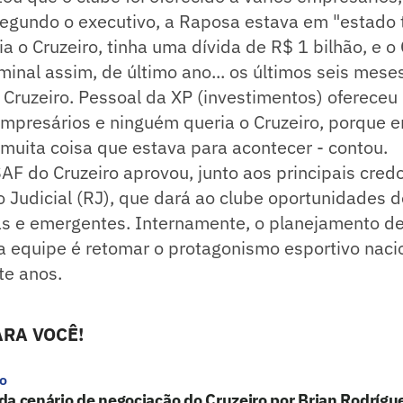
egundo o executivo, a Raposa estava em "estado t
a o Cruzeiro, tinha uma dívida de R$ 1 bilhão, e o
inal assim, de último ano... os últimos seis meses
 Cruzeiro. Pessoal da XP (investimentos) oferece
mpresários e ninguém queria o Cruzeiro, porque e
muita coisa que estava para acontecer - contou.
AF do Cruzeiro aprovou, junto aos principais cred
Judicial (RJ), que dará ao clube oportunidades d
as e emergentes. Internamente, o planejamento d
 equipe é retomar o protagonismo esportivo nac
te anos.
RA VOCÊ!
ro
a cenário de negociação do Cruzeiro por Brian Rodrígu