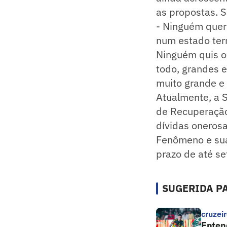
as propostas. S
- Ninguém queri
num estado term
Ninguém quis o
todo, grandes e
muito grande e 
Atualmente, a S
de Recuperação 
dívidas oneros
Fenômeno e sua
prazo de até se
SUGERIDA PA
cruzei
Entend