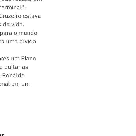
erminal".
 Cruzeiro estava
 de vida.
u para o mundo
ra uma dívida
ores um Plano
e quitar as
e Ronaldo
ional em um
ez