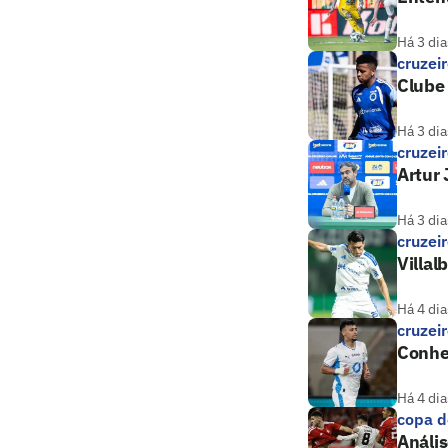
Há 3 dia
cruzei
Clube 
Há 3 dia
cruzei
Artur 
Há 3 dia
cruzei
Villal
Há 4 dia
cruzei
Conheç
Há 4 dia
copa d
Anális