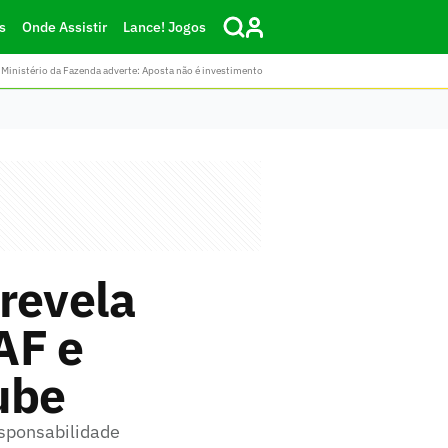
s
Onde Assistir
Lance! Jogos
Ministério da Fazenda adverte: Aposta não é investimento
revela
AF e
ube
esponsabilidade