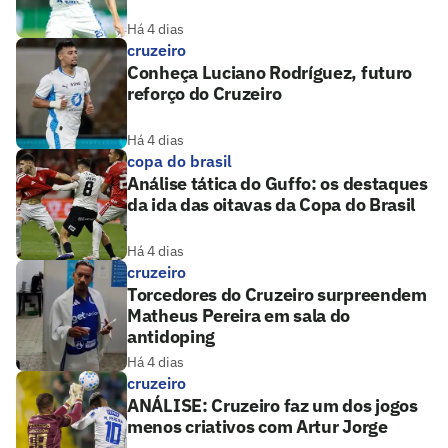
Há 4 dias
cruzeiro
Conheça Luciano Rodríguez, futuro
reforço do Cruzeiro
Há 4 dias
copa do brasil
Análise tática do Guffo: os destaques
da ida das oitavas da Copa do Brasil
Há 4 dias
cruzeiro
Torcedores do Cruzeiro surpreendem
Matheus Pereira em sala do
antidoping
Há 4 dias
cruzeiro
ANÁLISE: Cruzeiro faz um dos jogos
menos criativos com Artur Jorge