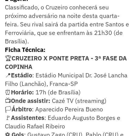
Classificado, o Cruzeiro conhecerá seu
próximo adversário na noite desta quarta-
feira. Seu rival sairá da partida entre Santos e
Ferroviária, que se enfrentam às 21h30 (de
Brasília).
Ficha Técnica:
🏆
CRUZEIRO X PONTE PRETA - 3ª FASE DA
COPINHA
📍
Estádio
: Estádio Municipal Dr. José Lancha
Filho (Lanchão), Franca-SP
⏰
Horário:
17h (de Brasília)
📺
Onde assistir:
Cazé TV (streaming)
🏳️
Árbitro
: Aparecido Pereira Bueno
🚩
Assistentes
: Eduardo Augusto Borges e
Claudio Rafael Ribeiro
⚽
Gols
: Gustavo Zago (CRU), Pablo (CRU) e