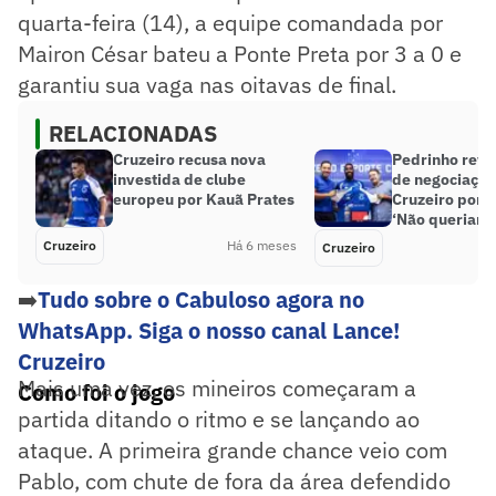
quarta-feira (14), a equipe comandada por
Mairon César bateu a Ponte Preta por 3 a 0 e
garantiu sua vaga nas oitavas de final.
RELACIONADAS
Cruzeiro recusa nova
Pedrinho reve
investida de clube
de negociação
europeu por Kauã Prates
Cruzeiro por 
‘Não queriam l
Cruzeiro
Há 6 meses
Cruzeiro
➡️
Tudo sobre o Cabuloso agora no
WhatsApp. Siga o nosso canal Lance!
Cruzeiro
Mais uma vez, os mineiros começaram a
Como foi o jogo
partida ditando o ritmo e se lançando ao
ataque. A primeira grande chance veio com
Pablo, com chute de fora da área defendido