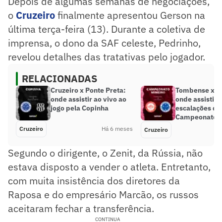
Depois de algumas semanas de negociações,
o
Cruzeiro
finalmente apresentou Gerson na
última terça-feira (13). Durante a coletiva de
imprensa, o dono da SAF celeste, Pedrinho,
revelou detalhes das tratativas pelo jogador.
RELACIONADAS
Cruzeiro x Ponte Preta:
Tombense x Cr
onde assistir ao vivo ao
onde assistir, 
jogo pela Copinha
escalações do
Campeonato M
Cruzeiro
Há 6 meses
Cruzeiro
Segundo o dirigente, o Zenit, da Rússia, não
estava disposto a vender o atleta. Entretanto,
com muita insistência dos diretores da
Raposa e do empresário Marcão, os russos
aceitaram fechar a transferência.
CONTINUA