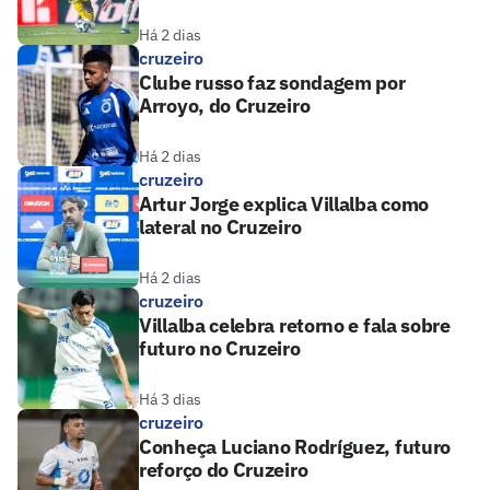
Há 2 dias
cruzeiro
Clube russo faz sondagem por
Arroyo, do Cruzeiro
Há 2 dias
cruzeiro
Artur Jorge explica Villalba como
lateral no Cruzeiro
Há 2 dias
cruzeiro
Villalba celebra retorno e fala sobre
futuro no Cruzeiro
Há 3 dias
cruzeiro
Conheça Luciano Rodríguez, futuro
reforço do Cruzeiro