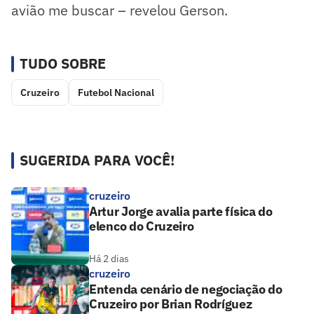
avião me buscar – revelou Gerson.
TUDO SOBRE
Cruzeiro
Futebol Nacional
SUGERIDA PARA VOCÊ!
cruzeiro
Artur Jorge avalia parte física do
elenco do Cruzeiro
Há 2 dias
cruzeiro
Entenda cenário de negociação do
Cruzeiro por Brian Rodríguez