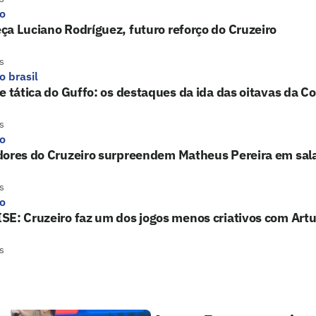
ro
a Luciano Rodríguez, futuro reforço do Cruzeiro
s
o brasil
e tática do Guffo: os destaques da ida das oitavas da Co
s
ro
dores do Cruzeiro surpreendem Matheus Pereira em sala
s
ro
E: Cruzeiro faz um dos jogos menos criativos com Artu
s