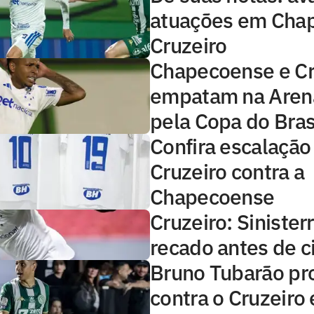
atuações em Cha
Cruzeiro
Chapecoense e Cr
empatam na Aren
pela Copa do Bras
Confira escalação
Cruzeiro contra a
Chapecoense
Cruzeiro: Siniste
recado antes de ci
Bruno Tubarão pro
contra o Cruzeiro