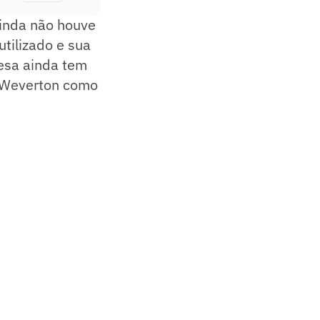
 ainda não houve
tilizado e sua
fesa ainda tem
e Weverton como