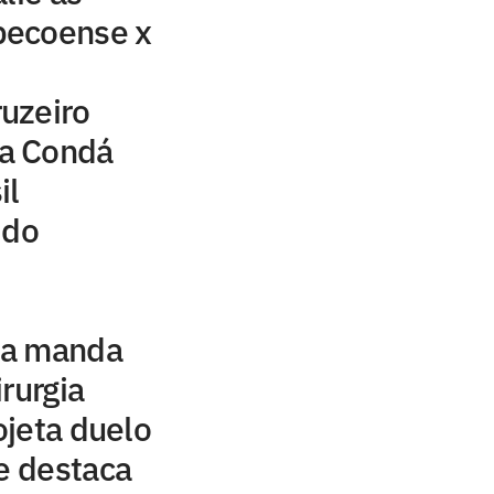
pecoense x
uzeiro
a Condá
il
 do
rra manda
rurgia
jeta duelo
 e destaca