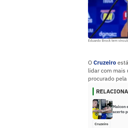
Eduardo Brock tem víncul
O
Cruzeiro
está
lidar com mais 
procurado pela 
RELACION
Maicon e
acerto p
Cruzeiro