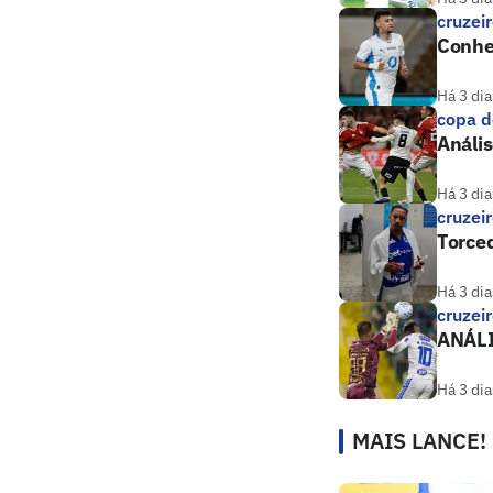
cruzei
Conheç
Há 3 dia
copa d
Anális
Há 3 dia
cruzei
Torce
Há 3 dia
cruzei
ANÁLIS
Há 3 dia
MAIS LANCE!