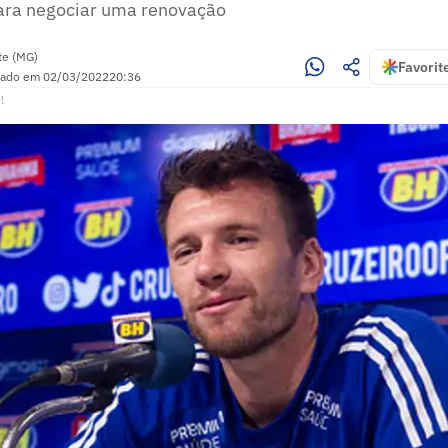
ara negociar uma renovação
te (MG)
Favorit
zado em
02/03/2022
20:36
!