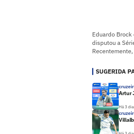
Eduardo Brock 
disputou a Séri
Recentemente, 
SUGERIDA PA
cruzei
Artur 
Há 3 dia
cruzei
Villal
Há 3 dia