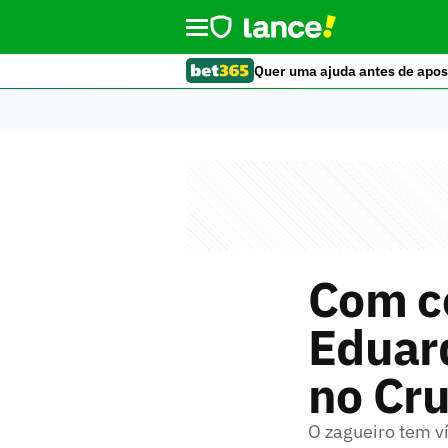
Quer uma ajuda antes de apos
Com co
Eduard
no Cru
O zagueiro tem v