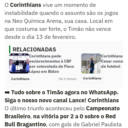
O
Corinthians
vive um momento de
instabilidade quando o assunto são os jogos
na Neo Química Arena, sua casa. Local em
que costuma ser forte, o Timão não vence
desde o dia 13 de fevereiro.
RELACIONADAS
Corinthians pede
Corinthians an
esclarecimentos à CBF
Cesar como no
por cotovelada de Flaco
de futebol
López em Bidon
Corinthians
Corinthians
Há 3 meses
➡️ Tudo sobre o Timão agora no WhatsApp.
Siga o nosso novo canal Lance! Corinthians
O último triunfo aconteceu pelo
Campeonato
Brasileiro
,
na vitória por 2 a 0 sobre o Red
Bull Bragantino
, com gols de Gabriel Paulista