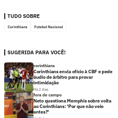
TUDO SOBRE
Corinthians
Futebol Nacional
SUGERIDA PARA VOCÊ!
corinthians
Corinthians envia ofício à CBF e pede
áudio de árbitro para provar
intimidação
Há 2 dias
fora de campo
Neto questiona Memphis sobre volta
ao Corinthians: 'Por que não veio
antes?'