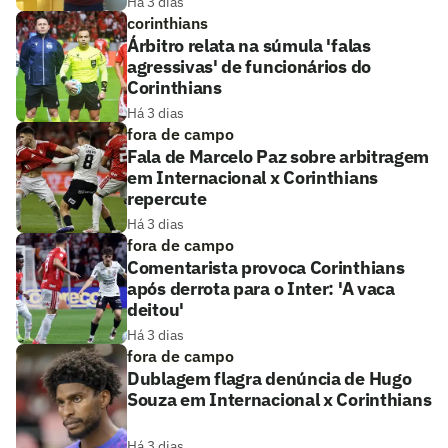
Há 3 dias
corinthians
Árbitro relata na súmula 'falas
agressivas' de funcionários do
Corinthians
Há 3 dias
fora de campo
Fala de Marcelo Paz sobre arbitragem
em Internacional x Corinthians
repercute
Há 3 dias
fora de campo
Comentarista provoca Corinthians
após derrota para o Inter: 'A vaca
deitou'
Há 3 dias
fora de campo
Dublagem flagra denúncia de Hugo
Souza em Internacional x Corinthians
Há 3 dias