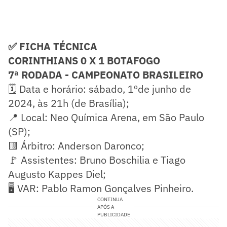
✅ FICHA TÉCNICA
CORINTHIANS 0 X 1 BOTAFOGO
7ª RODADA - CAMPEONATO BRASILEIRO
🗓️ Data e horário: sábado, 1ºde junho de
2024, às 21h (de Brasília);
📍 Local: Neo Química Arena, em São Paulo
(SP);
🟨 Árbitro: Anderson Daronco;
🚩 Assistentes: Bruno Boschilia e Tiago
Augusto Kappes Diel;
🖥️ VAR: Pablo Ramon Gonçalves Pinheiro.
CONTINUA
APÓS A
PUBLICIDADE