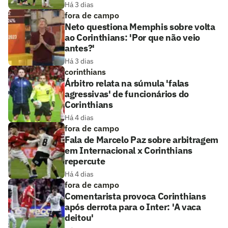
Há 3 dias
fora de campo
Neto questiona Memphis sobre volta
ao Corinthians: 'Por que não veio
antes?'
Há 3 dias
corinthians
Árbitro relata na súmula 'falas
agressivas' de funcionários do
Corinthians
Há 4 dias
fora de campo
Fala de Marcelo Paz sobre arbitragem
em Internacional x Corinthians
repercute
Há 4 dias
fora de campo
Comentarista provoca Corinthians
após derrota para o Inter: 'A vaca
deitou'