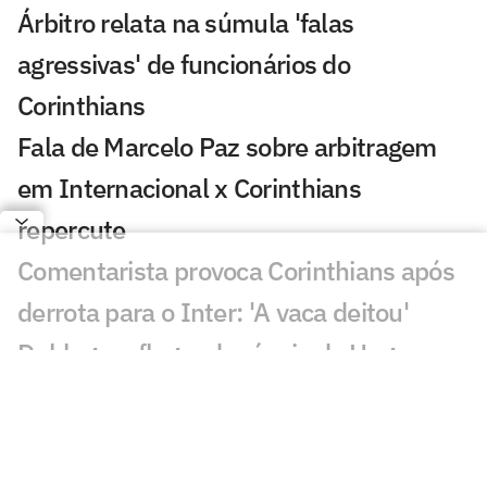
Árbitro relata na súmula 'falas
agressivas' de funcionários do
Corinthians
Fala de Marcelo Paz sobre arbitragem
em Internacional x Corinthians
repercute
Comentarista provoca Corinthians após
derrota para o Inter: 'A vaca deitou'
Dublagem flagra denúncia de Hugo
Souza em Internacional x Corinthians
Análise tática do Guffo: os destaques da
ida das oitavas da Copa do Brasil