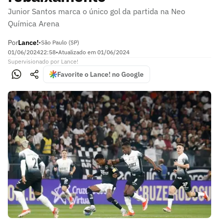
Junior Santos marca o único gol da partida na Neo
Química Arena
Por
Lance!
•
São Paulo (SP)
01/06/2024
22:58
•
Atualizado em
01/06/2024
Supervisionado
por
Lance!
Favorite o Lance! no Google