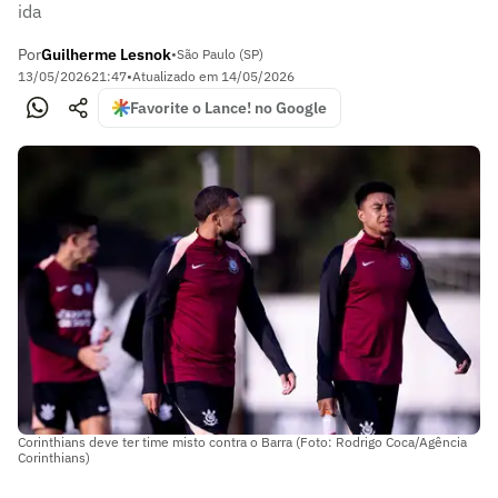
ida
Por
Guilherme Lesnok
•
São Paulo (SP)
13/05/2026
21:47
•
Atualizado em
14/05/2026
Favorite o Lance! no Google
Corinthians deve ter time misto contra o Barra (Foto: Rodrigo Coca/Agência
Corinthians)