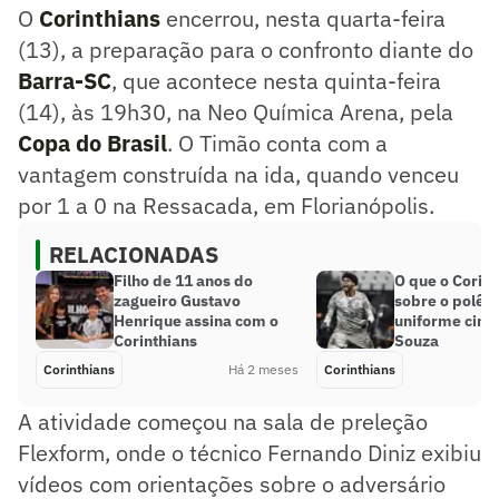
O
Corinthians
encerrou, nesta quarta-feira
(13), a preparação para o confronto diante do
Barra-SC
, que acontece nesta quinta-feira
(14), às 19h30, na Neo Química Arena, pela
Copa do Brasil
. O Timão conta com a
vantagem construída na ida, quando venceu
por 1 a 0 na Ressacada, em Florianópolis.
RELACIONADAS
Filho de 11 anos do
O que o Corint
zagueiro Gustavo
sobre o polêm
Henrique assina com o
uniforme cinz
Corinthians
Souza
Corinthians
Há 2 meses
Corinthians
A atividade começou na sala de preleção
Flexform, onde o técnico Fernando Diniz exibiu
vídeos com orientações sobre o adversário