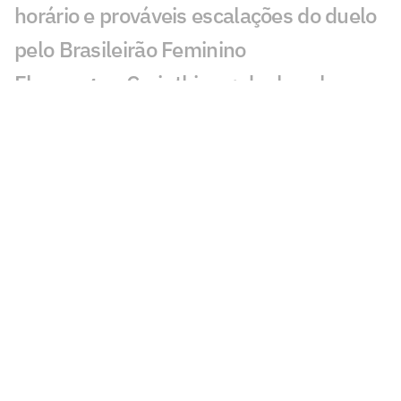
horário e prováveis escalações do duelo
pelo Brasileirão Feminino
Flamengo x Corinthians: duelo coloca
vaga no mata-mata e liderança em jogo
no Brasileirão Feminino
Neto aponta culpado em derrota do
Corinthians diante do Internacional
Marcelo Paz denuncia intimidação da
arbitragem e diz que Corinthians estuda
ação
Hugo Souza vira alvo em Internacional x
Corinthians: 'Bizarro'