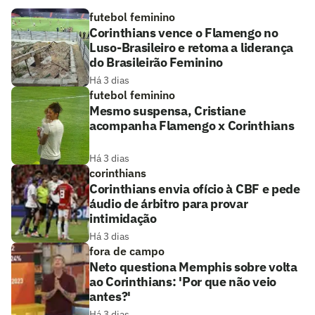
futebol feminino
Corinthians vence o Flamengo no
Luso-Brasileiro e retoma a liderança
do Brasileirão Feminino
Há 3 dias
futebol feminino
Mesmo suspensa, Cristiane
acompanha Flamengo x Corinthians
Há 3 dias
corinthians
Corinthians envia ofício à CBF e pede
áudio de árbitro para provar
intimidação
Há 3 dias
fora de campo
Neto questiona Memphis sobre volta
ao Corinthians: 'Por que não veio
antes?'
Há 3 dias