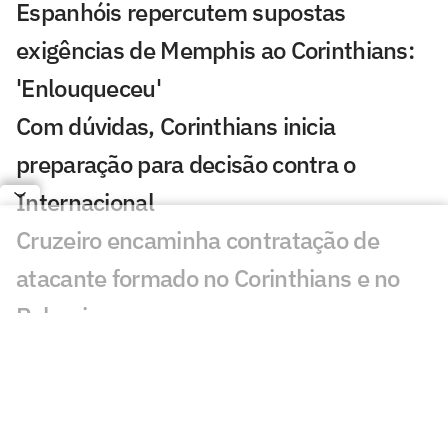
Espanhóis repercutem supostas
exigências de Memphis ao Corinthians:
'Enlouqueceu'
Com dúvidas, Corinthians inicia
preparação para decisão contra o
Internacional
Cruzeiro encaminha contratação de
atacante formado no Corinthians e no
Palmeiras
Classificados nas oitavas de final da
Copa do Brasil faturam alta premiação
De saída para a Europa, goleiro da base