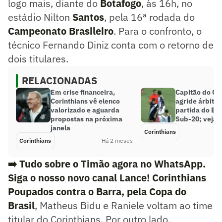
logo mais, diante do
Botafogo
, às 16h, no
estádio Nilton
Santos
, pela 16ª rodada do
Campeonato Brasileiro
. Para o confronto, o
técnico Fernando Diniz conta com o retorno de
dois titulares.
RELACIONADAS
Em crise financeira,
Capitão do Co
Corinthians vê elenco
agride árbitr
valorizado e aguarda
partida do Bra
propostas na próxima
Sub-20; veja 
janela
Corinthians
Corinthians
Há 2 meses
➡️ Tudo sobre o Timão agora no WhatsApp.
Siga o nosso novo canal Lance! Corinthians
Poupados contra o Barra, pela Copa do
Brasil
, Matheus Bidu e Raniele voltam ao time
titular do Corinthians. Por outro lado,