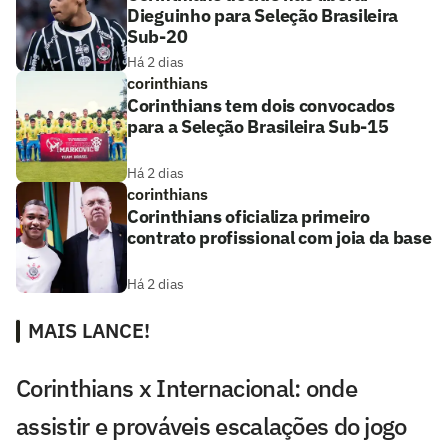
Dieguinho para Seleção Brasileira
Sub-20
Há 2 dias
corinthians
Corinthians tem dois convocados
para a Seleção Brasileira Sub-15
Há 2 dias
corinthians
Corinthians oficializa primeiro
contrato profissional com joia da base
Há 2 dias
MAIS LANCE!
Corinthians x Internacional: onde
assistir e prováveis escalações do jogo