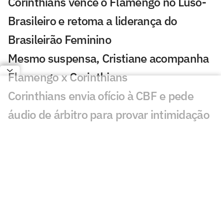
Corinthians vence o Flamengo no Luso-
Brasileiro e retoma a liderança do
Brasileirão Feminino
Mesmo suspensa, Cristiane acompanha
Flamengo x Corinthians
Corinthians envia ofício à CBF e pede
áudio de árbitro para provar intimidação
Neto questiona Memphis sobre volta ao
Corinthians: 'Por que não veio antes?'
Árbitro relata na súmula 'falas
agressivas' de funcionários do
Corinthians