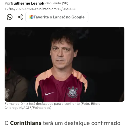
Por
Guilherme Lesnok
•
São Paulo (SP)
12/05/2026
09:58
•
Atualizado em
12/05/2026
Favorite o Lance! no Google
Fernando Diniz terá desfalques para o confronto (Foto: Ettore
Chiereguini/AGIF/Folhapress)
O
Corinthians
terá um desfalque confirmado