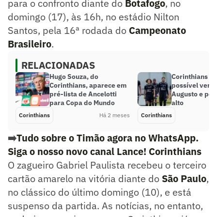
para o confronto diante do
Botafogo
, no
domingo (17), às 16h, no estádio Nilton
Santos, pela 16ª rodada do
Campeonato
Brasileiro
.
RELACIONADAS
Hugo Souza, do
Corinthians m
Corinthians, aparece em
possível vend
pré-lista de Ancelotti
Augusto e pod
para Copa do Mundo
alto
Corinthians
Há 2 meses
Corinthians
➡️
Tudo sobre o Timão agora no WhatsApp.
Siga o nosso novo canal Lance! Corinthians
O zagueiro Gabriel Paulista recebeu o terceiro
cartão amarelo na vitória diante do
São Paulo
,
no clássico do último domingo (10), e está
suspenso da partida. As notícias, no entanto,