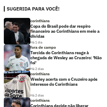
SUGERIDA PARA VOCÊ!
corinthians
Copa do Brasil pode dar respiro
financeiro ao Corinthians em meio a
dívidas
Há 1 dia
fora de campo
Torcida do Corinthians reage à
chegada de Wesley ao Cruzeiro: 'Não
foi'
Há 2 dias
corinthians
Wesley acerta com o Cruzeiro após
interesse do Corinthians
Há 2 dias
corinthians
Corinthians decide não liberar