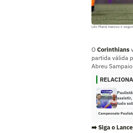
Léo Maná marcou o segund
O
Corinthians
v
partida válida 
Abreu Sampaio 
RELACION
Paulist
assistir
tudo so
Campeonato Paulist
➡️ Siga o Lanc