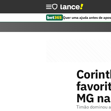
Quer uma ajuda antes de apos
Corint
favori
MG na
Timão dominou a 