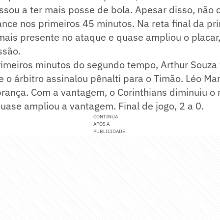
assou a ter mais posse de bola. Apesar disso, não 
ce nos primeiros 45 minutos. Na reta final da pri
 mais presente no ataque e quase ampliou o placa
ssão.
rimeiros minutos do segundo tempo, Arthur Souza 
e o árbitro assinalou pênalti para o Timão. Léo Ma
rança. Com a vantagem, o Corinthians diminuiu o 
ase ampliou a vantagem. Final de jogo, 2 a 0.
CONTINUA
APÓS A
PUBLICIDADE