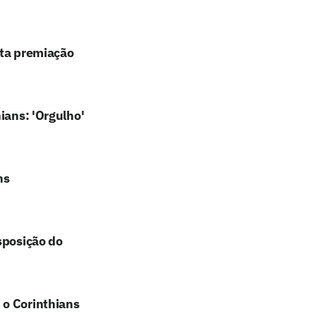
lta premiação
ians: 'Orgulho'
ns
sposição do
 o Corinthians