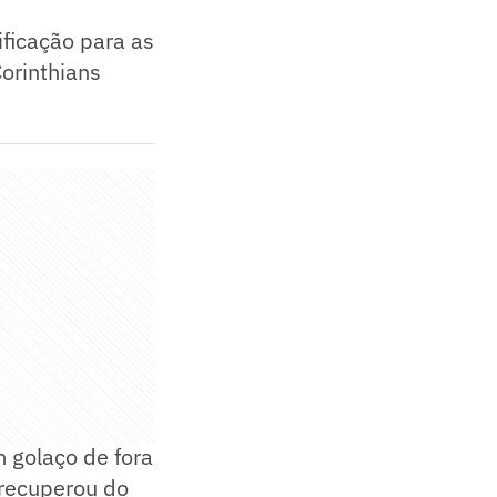
ificação para as
Corinthians
m golaço de fora
 recuperou do