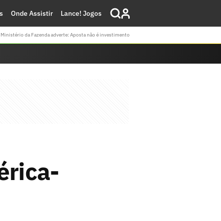
s
Onde Assistir
Lance! Jogos
Ministério da Fazenda adverte: Aposta não é investimento
érica-