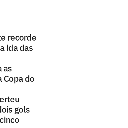
te recorde
a ida das
 as
da Copa do
verteu
ois gols
 cinco