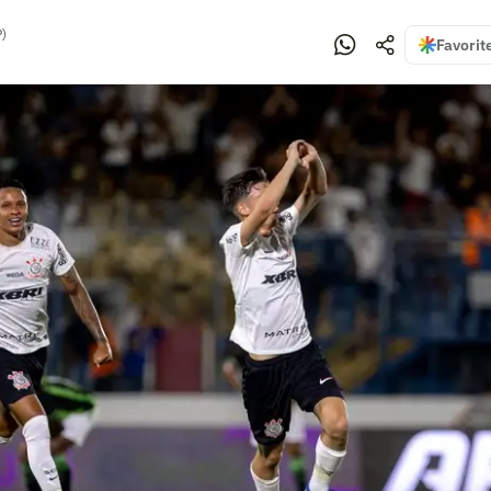
P)
Favorit