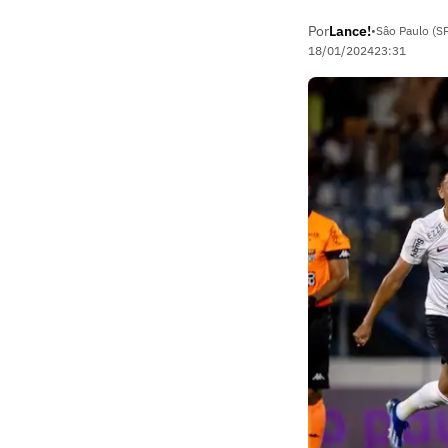
Por
Lance!
•
Sâo Paulo (S
18/01/2024
23:31