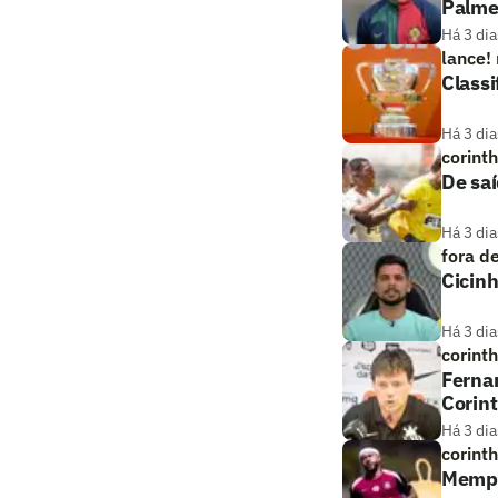
Palme
Há 3 dia
lance!
Classi
Há 3 dia
corint
De saí
Há 3 dia
fora d
Cicin
Há 3 dia
corint
Fernan
Corin
Há 3 dia
corint
Memphi