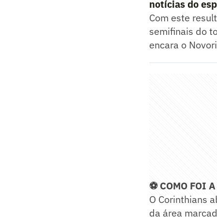
notícias do es
Com este result
semifinais do t
encara o Novori
⚽ COMO FOI A
O Corinthians a
da área marcad