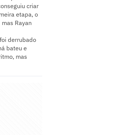
conseguiu criar
meira etapa, o
r, mas Rayan
foi derrubado
ná bateu e
ritmo, mas