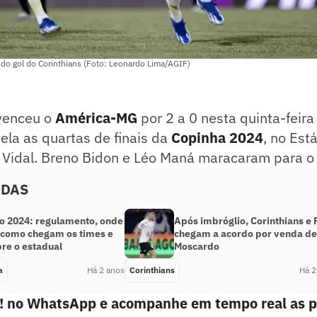
o gol do Corinthians (Foto: Leonardo Lima/AGIF)
enceu o
América-MG
por 2 a 0 nesta quinta-feira
pela as quartas de finais da
Copinha 2024
, no Est
Vidal. Breno Bidon e Léo Maná maracaram para o
ADAS
ão 2024: regulamento, onde
Após imbróglio, Corinthians e
, como chegam os times e
chegam a acordo por venda de
bre o estadual
Moscardo
a
Há 2 anos
Corinthians
Há 2
e! no WhatsApp e acompanhe em tempo real as p