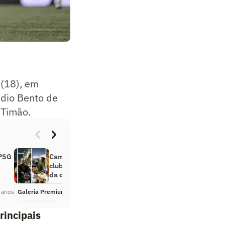
 (18), em
ádio Bento de
 Timão.
 PSG
Campeonato Paulista: confira os
clubes com mais títulos na história
da competição
 anos
Galeria Premium
Há 2 anos
rincipais