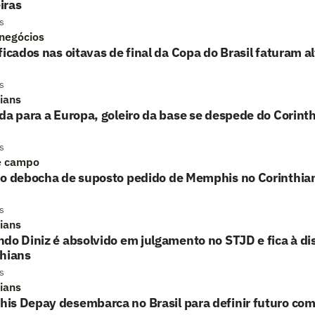
iras
s
 negócios
ficados nas oitavas de final da Copa do Brasil faturam a
s
hians
da para a Europa, goleiro da base se despede do Corinth
s
e campo
ho debocha de suposto pedido de Memphis no Corinthia
s
hians
do Diniz é absolvido em julgamento no STJD e fica à di
thians
s
hians
s Depay desembarca no Brasil para definir futuro com