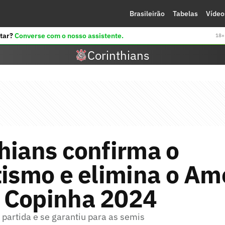
Brasileirão
Tabelas
Vídeo
tar?
Converse com o nosso assistente.
18+ 
Corinthians
hians confirma o
tismo e elimina o Am
 Copinha 2024
partida e se garantiu para as semis