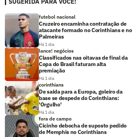
SUGERIDA PARA VOCÊ!
futebol nacional
Cruzeiro encaminha contratação de
atacante formado no Corinthians e no
Palmeiras
Há 1 dia
lance! negócios
Classificados nas oitavas de final da
Copa do Brasil faturam alta
premiação
Há 1 dia
corinthians
De saída para a Europa, goleiro da
base se despede do Corinthians:
'Orgulho'
Há 1 dia
fora de campo
Cicinho debocha de suposto pedido
de Memphis no Corinthians