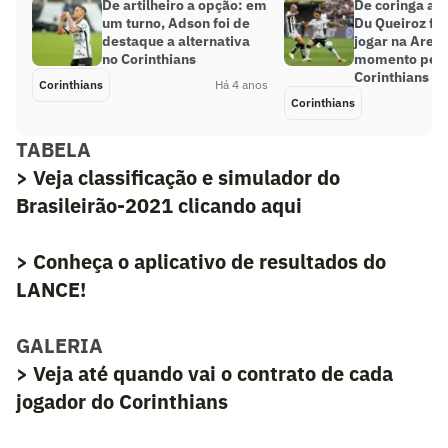
De artilheiro a opção: em
De coringa a a
um turno, Adson foi de
Du Queiroz fal
destaque a alternativa
jogar na Arena
no Corinthians
momento pel
Corinthians
Corinthians
Há 4 anos
Corinthians
TABELA
> Veja classificação e simulador do
Brasileirão-2021 clicando aqui
> Conheça o aplicativo de resultados do
LANCE!
GALERIA
> Veja até quando vai o contrato de cada
jogador do Corinthians