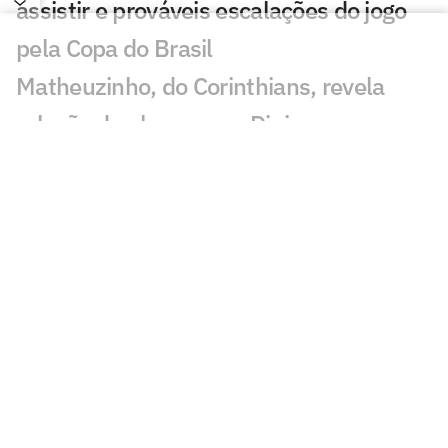
assistir e prováveis escalações do jogo
pela Copa do Brasil
Matheuzinho, do Corinthians, revela
relação do elenco com Diniz
Quais os jogos da Copa do Brasil de hoje,
sábado (01/08)
Corinthians perde titulares e terá elenco
desfalcado contra o Internacional
Corinthians: Diniz encontra alternativa
na defesa com Raniele e André Ramalho
Fiel LGBT critica declaração de Hugo
Souza, do Corinthians