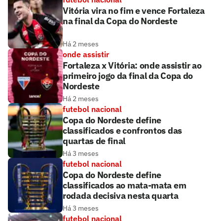
Vitória vira no fim e vence Fortaleza
na final da Copa do Nordeste
Há 2 meses
onde assistir
Fortaleza x Vitória: onde assistir ao
primeiro jogo da final da Copa do
Nordeste
Há 2 meses
futebol nacional
Copa do Nordeste define
classificados e confrontos das
quartas de final
Há 3 meses
futebol nacional
Copa do Nordeste define
classificados ao mata-mata em
rodada decisiva nesta quarta
Há 3 meses
futebol nacional