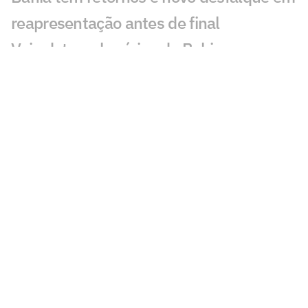
reapresentação antes de final
Veja datas e horários de Bahia x
Confiança na final da Copa do Nordeste
Tiago é o atleta mais eficiente do Bahia
na temporada; veja números
Herói contra o Ceará, joia do Bahia
projeta titularidade: 'Estou pronto'
Análise: Ceará não pode lamentar
eliminação por muito tempo
Ceni aponta atletas do Bahia para
Seleção e celebra visita de Ancelotti: