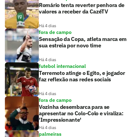
Romário tenta reverter penhora de
valores a receber da CazéTV
Há 4 dias
fora de campo
Sensação da Copa, atleta marca em
sua estreia por novo time
Há 4 dias
futebol internacional
Terremoto atinge o Egito, e jogador
faz reflexão nas redes sociais
Há 4 dias
fora de campo
Vozinha desembarca para se
apresentar no Colo-Colo e viraliza:
'Impressionante'
Há 4 dias
palmeiras