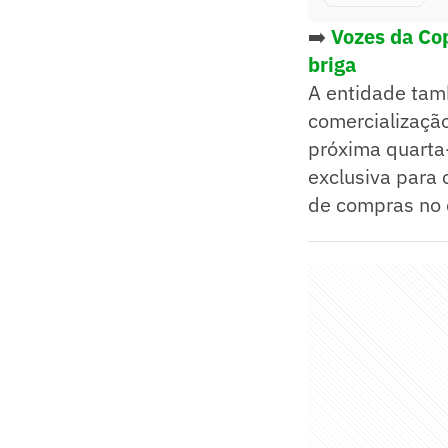
➡️
Vozes da Cop
briga
A entidade tam
comercializaçã
próxima quarta-
exclusiva para 
de compras no d