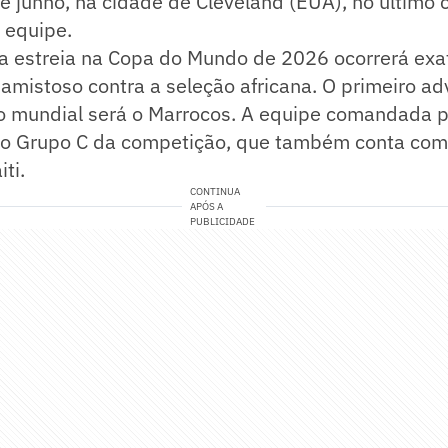
de junho, na cidade de Cleveland (EUA), no últim
 equipe.
a estreia na Copa do Mundo de 2026 ocorrerá ex
mistoso contra a seleção africana. O primeiro ad
io mundial será o Marrocos. A equipe comandada p
 no Grupo C da competição, que também conta com
ti.
CONTINUA
APÓS A
PUBLICIDADE