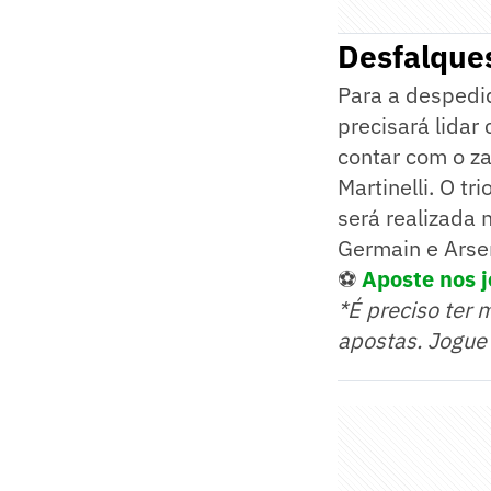
Desfalques
Para a despedid
precisará lidar
contar com o z
Martinelli. O t
será realizada 
Germain e Arse
⚽
Aposte nos j
*É preciso ter 
apostas. Jogue