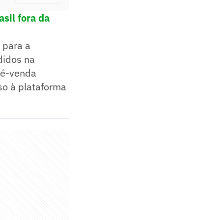
sil fora da
 para a
didos na
pré-venda
sso à plataforma