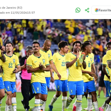
o de Janeiro (RJ)
Favorit
zado em
11/05/2026
15:57