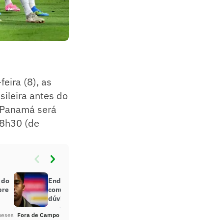
eira (8), as
sileira antes do
 Panamá será
18h30 (de
 do
Endrick é sincero sobre possível
bre
convocação de Neymar: ‘Não tenho
dúvida’
meses
Fora de Campo
Há 2 meses