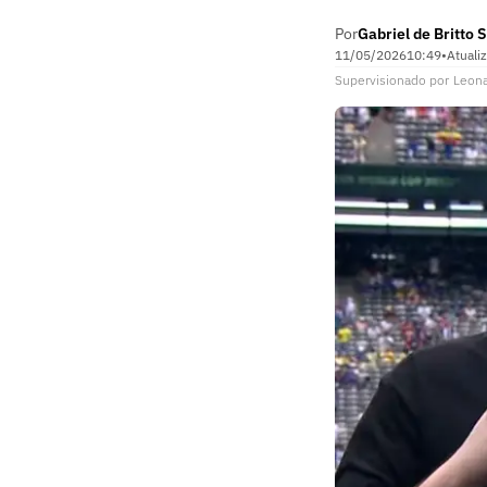
Por
Gabriel de Britto S
11/05/2026
10:49
•
Atuali
Supervisionado
por
Leon