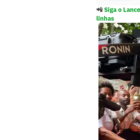
📲
Siga o Lanc
linhas