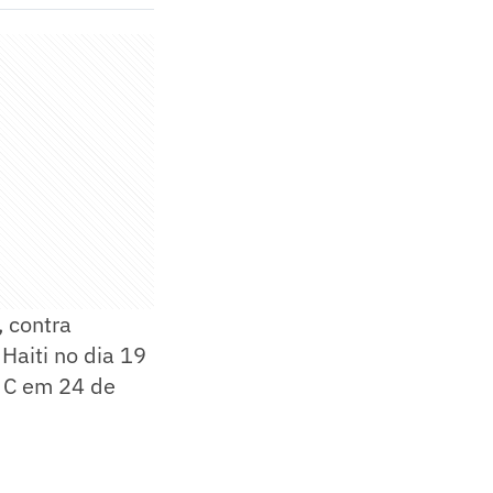
, contra
Haiti no dia 19
o C em 24 de