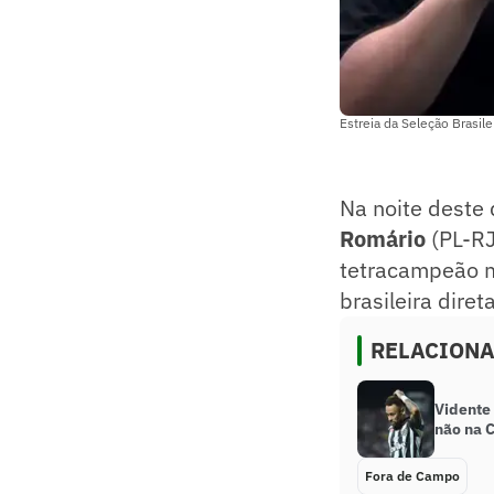
Estreia da Seleção Brasil
Na noite deste 
Romário
(PL-R
tetracampeão m
brasileira dire
RELACION
Vidente
não na 
Fora de Campo