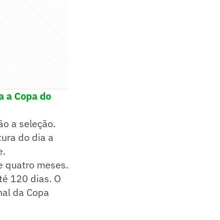
ra a Copa do
o a seleção.
ura do dia a
e.
e quatro meses.
té 120 dias. O
inal da Copa