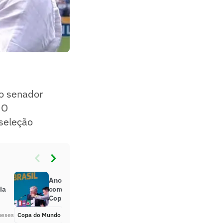
o senador
 O
seleção
Ancelotti envia à Fifa lista de pré-
ia
convocados da Seleção para a
Copa do Mundo
meses
Copa do Mundo
Há 2 meses