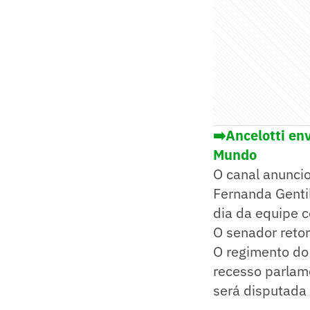
➡️Ancelotti en
Mundo
O canal anunci
Fernanda Gentil
dia da equipe 
O senador reto
O regimento do 
recesso parlame
será disputada 