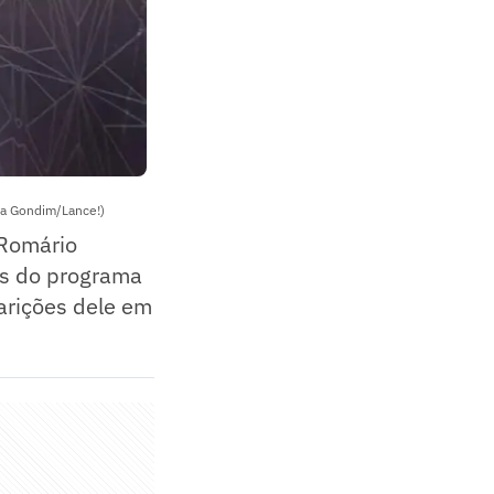
da Gondim/Lance!)
 Romário
ões do programa
arições dele em