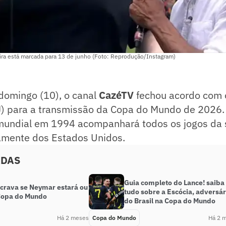
eira está marcada para 13 de junho (Foto: Reprodução/Instagram)
domingo (10), o canal
CazéTV
fechou acordo com 
J) para a transmissão da Copa do Mundo de 2026.
undial em 1994 acompanhará todos os jogos da 
tamente dos Estados Unidos.
ADAS
Guia completo do Lance! saiba
 crava se Neymar estará ou
tudo sobre a Escócia, adversár
Copa do Mundo
do Brasil na Copa do Mundo
Há 2 meses
Copa do Mundo
Há 2 