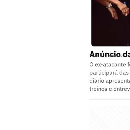
Anúncio d
Romário foi anunciado pe
O ex-atacante f
participará das
diário apresen
treinos e entrev