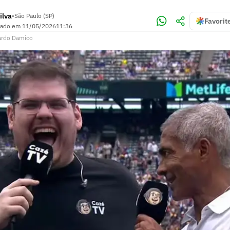
ilva
•
São Paulo (SP)
Favorit
zado em
11/05/2026
11:36
ardo Damico