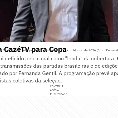
a CazéTV para Copa
la CazéTV para participar na transmissão da Copa do Mundo de 2026 (Foto: Fernan
oi definido pelo canal como "lenda" da cobertura.
 transmissões das partidas brasileiras e de ediç
tado por Fernanda Gentil. A programação prevê ap
istas coletivas da seleção.
CONTINUA
APÓS A
PUBLICIDADE